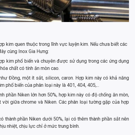
hợp kim quen thuộc trong lĩnh vực luyện kim. Nếu chưa biết các
 đây cùng Inox Gia Hưng:
ợp kim phổ biến và chuyên được sử dụng trong các ứng dụng
hóa chất có tính ăn mòn cao.
hư Đồng, một ít sắt, silicon, caron. Hợp kim này có khả năng
 phổ biến của phân loại này là 401, 404, 405,...
nh phần Niken lớn hơn 50%, hợp kim này có độ chống ăn mòn,
yệt vời giữa chrome và Niken. Các phân loại tường gặp của hợp
có thành phần Niken dưới 50%, lại có thêm thành phần sắt nên
u nhiệt, chịu lực chỉ ở mức trung bình.