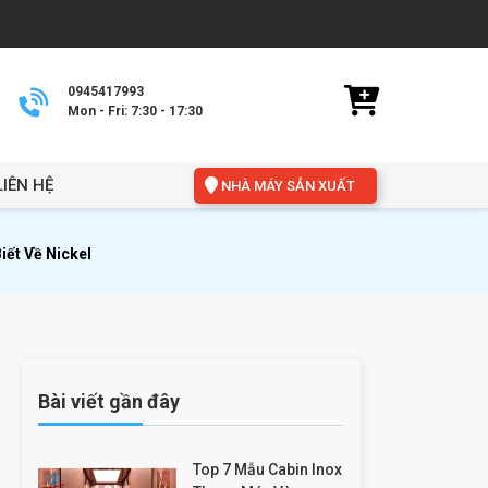
0945417993
Mon - Fri: 7:30 - 17:30
LIÊN HỆ
NHÀ MÁY SẢN XUẤT
iết Về Nickel
Bài viết gần đây
Top 7 Mẫu Cabin Inox