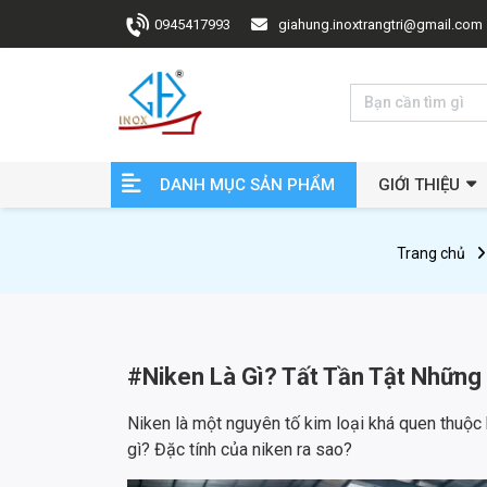
0945417993
giahung.inoxtrangtri@gmail.com
DANH MỤC SẢN PHẨM
GIỚI THIỆU
Trang chủ
#Niken Là Gì? Tất Tần Tật Những 
Niken là một nguyên tố kim loại khá quen thuộc 
gì? Đặc tính của niken ra sao?