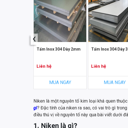
‹
x 304/BA
Tấm Inox 304 Dày 2mm
Tấm Inox 304 Dày
Liên hệ
Liên hệ
A NGAY
MUA NGAY
MUA NGAY
Niken là một nguyên tố kim loại khá quen thuộc
gì
? Đặc tính của niken ra sao, có vai trò gì tro
điều thú vị về nguyên tố này qua bài viết dưới đâ
1. Niken là gì?