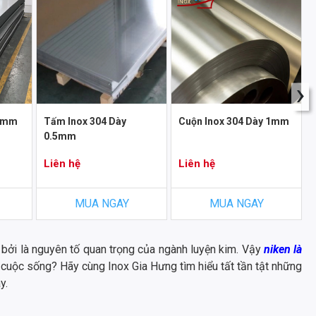
›
 3mm
Tấm Inox 304 Dày
Cuộn Inox 304 Dày 1mm
0.5mm
Liên hệ
Liên hệ
MUA NGAY
MUA NGAY
 bởi là nguyên tố quan trọng của ngành luyện kim. Vậy
niken là
ng cuộc sống? Hãy cùng Inox Gia Hưng tìm hiểu tất tần tật những
y.