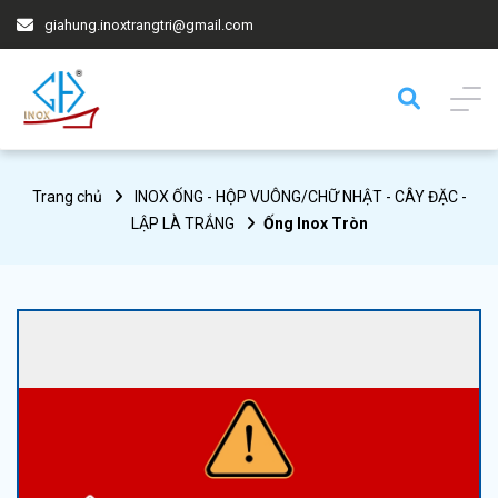
giahung.inoxtrangtri@gmail.com
Trang chủ
INOX ỐNG - HỘP VUÔNG/CHỮ NHẬT - CÂY ĐẶC -
LẬP LÀ TRẮNG
Ống Inox Tròn