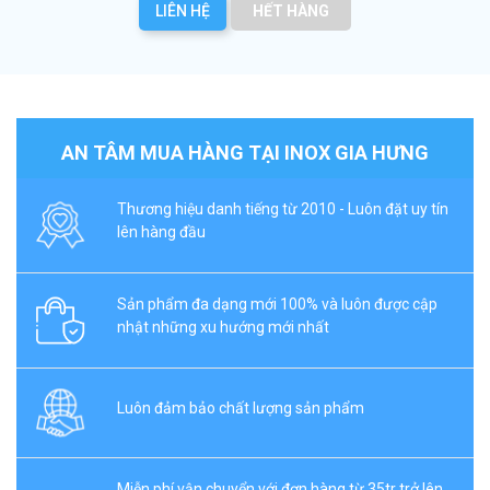
LIÊN HỆ
HẾT HÀNG
AN TÂM MUA HÀNG TẠI INOX GIA HƯNG
Thương hiệu danh tiếng từ 2010 - Luôn đặt uy tín
lên hàng đầu
Sản phẩm đa dạng mới 100% và luôn được cập
nhật những xu hướng mới nhất
Luôn đảm bảo chất lượng sản phẩm
Miễn phí vận chuyển với đơn hàng từ 35tr trở lên