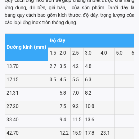
Quy cách ống inox tròn sẽ giúp chúng ta biết được khả năng
ứng dụng, độ bền, giá bán,… của sản phẩm. Dưới đây là
bảng quy cách bao gồm kích thước, độ dày, trọng lượng của
các loại ống inox tròn thông dụng.
Độ dày
Đường kính (mm)
1.5
2.0
2.5
3.0
4.0
5.0
6.0
13.70
2.7
3.5
4.2
4.8
17.15
3.5
4.5
5.5
6.3
21.31
5.8
7.0
8.2
27.20
7.5
9.2
10.8
33.40
9.4
11.5
13.6
42.70
12.2
15.9
17.8
23.1