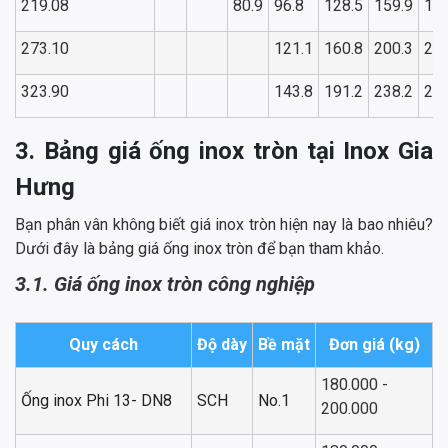
219.08
80.9
96.8
128.5
159.9
191
273.10
121.1
160.8
200.3
239
323.90
143.8
191.2
238.2
285
3. Bảng giá ống inox tròn tại Inox Gia
Hưng
Bạn phân vân không biết giá inox tròn hiện nay là bao nhiêu?
Dưới đây là bảng giá ống inox tròn để bạn tham khảo.
3.1. Giá ống inox tròn công nghiệp
Quy cách
Độ dày
Bề mặt
Đơn giá (kg)
180.000 -
Ống inox Phi 13- DN8
SCH
No.1
200.000