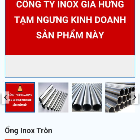
‹
›
Ống Inox Tròn