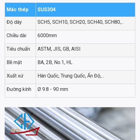
Mác thép
SUS304
Độ dày
SCH5, SCH10, SCH20, SCH40, SCH80,...
Chiều dài
6000mm
Tiêu chuẩn
ASTM, JIS, GB, AISI
Bề mặt
BA, 2B, No.1, HL
Xuất xứ
Hàn Quốc, Trung Quốc, Ấn Độ,...
Đường kính
Ø 9.8 - 90 mm