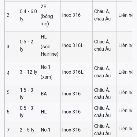
2B
0.4 - 6.0
Châu Á,
2
Inox 316
Liên hệ
(bóng
ly
châu Âu
mờ)
HL
0.5 - 2
Châu Á,
Inox 316L
Liên hệ
3
(sọc
ly
châu Âu
Hairline)
No.1
Châu Á,
3 - 12 ly
Inox 316L
Liên hệ
4
châu Âu
(xám)
1.5 - 3
Châu Á,
5
Liên hệ
BA
Inox 316
ly
châu Âu
0.5 - 3
Châu Á,
Liên hệ
6
HL
Inox 316
ly
châu Âu
Châu Á,
Liên hệ
7
2 - 5 ly
No.1
Inox 316
châu Âu