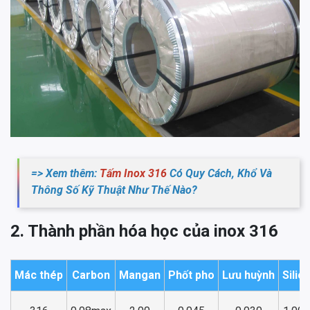
=> Xem thêm:
Tấm Inox 316
Có Quy Cách, Khổ Và
Thông Số Kỹ Thuật Như Thế Nào?
2. Thành phần hóa học của inox 316
Mác thép
Carbon
Mangan
Phốt pho
Lưu huỳnh
Silic