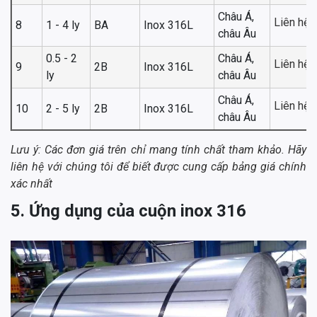
Châu Á,
Liên hệ
8
1 - 4 ly
BA
Inox 316L
châu Âu
0.5 - 2
Châu Á,
Liên hệ
9
2B
Inox 316L
ly
châu Âu
Châu Á,
Liên hệ
10
2 - 5 ly
2B
Inox 316L
châu Âu
Lưu ý: Các đơn giá trên chỉ mang tính chất tham khảo. Hãy
liên hệ với chúng tôi để biết được cung cấp bảng giá chính
xác nhất
5. Ứng dụng của cuộn inox 316