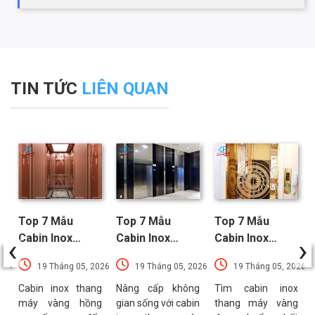
TIN TỨC
LIÊN QUAN
Top 7 Mẫu
Top 7 Mẫu
Top 7 Mẫu
‹
›
Cabin Inox
Cabin Inox
Cabin Inox
Thang Máy
Thang Máy Đen
Thang Máy
026
19 Tháng 05, 2026
19 Tháng 05, 2026
19 Tháng 05, 2026
Vàng Hồng
Nổi Bật Xu
Vàng Được Ưa
Sang Trọng
Hướng Nhất
Chuộng Nhất
g
Cabin inox thang
Nâng cấp không
Tìm cabin inox
x
máy vàng hồng
gian sống với cabin
thang máy vàng
Nhất