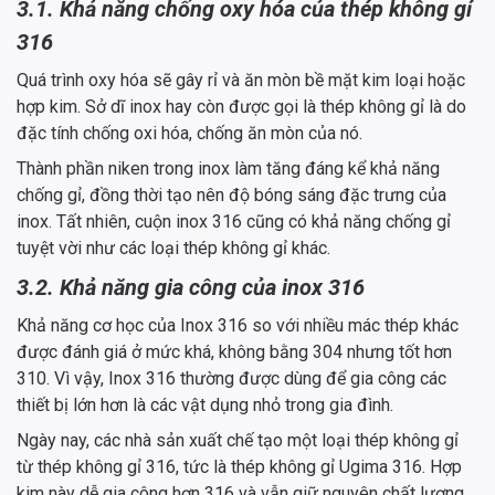
3.1. Khả năng chống oxy hóa của thép không gỉ
316
Quá trình oxy hóa sẽ gây rỉ và ăn mòn bề mặt kim loại hoặc
hợp kim. Sở dĩ inox hay còn được gọi là thép không gỉ là do
đặc tính chống oxi hóa, chống ăn mòn của nó.
Thành phần niken trong inox làm tăng đáng kể khả năng
chống gỉ, đồng thời tạo nên độ bóng sáng đặc trưng của
inox. Tất nhiên, cuộn inox 316 cũng có khả năng chống gỉ
tuyệt vời như các loại thép không gỉ khác.
3.2. Khả năng gia công của inox 316
Khả năng cơ học của Inox 316 so với nhiều mác thép khác
được đánh giá ở mức khá, không bằng 304 nhưng tốt hơn
310. Vì vậy, Inox 316 thường được dùng để gia công các
thiết bị lớn hơn là các vật dụng nhỏ trong gia đình.
Ngày nay, các nhà sản xuất chế tạo một loại thép không gỉ
từ thép không gỉ 316, tức là thép không gỉ Ugima 316. Hợp
kim này dễ gia công hơn 316 và vẫn giữ nguyên chất lượng.