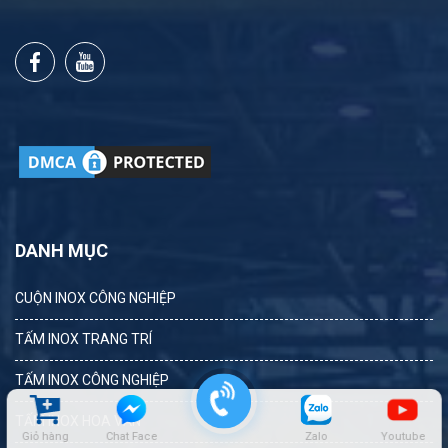
DANH MỤC
CUỘN INOX CÔNG NGHIỆP
TẤM INOX TRANG TRÍ
TẤM INOX CÔNG NGHIỆP
TẤM INOX HOA VĂN
Giỏ hàng
Chat Face
Zalo
Youtube