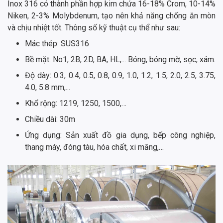
Inox 316 có thành phần hợp kim chứa 16-18% Crom, 10-14%
Niken, 2-3% Molybdenum, tạo nên khả năng chống ăn mòn
và chịu nhiệt tốt. Thông số kỹ thuật cụ thể như sau:
Mác thép: SUS316
Bề mặt: No1, 2B, 2D, BA, HL,... Bóng, bóng mờ, sọc, xám.
Độ dày: 0.3, 0.4, 0.5, 0.8, 0.9, 1.0, 1.2, 1.5, 2.0, 2.5, 3.75,
4.0, 5.8 mm,...
Khổ rộng: 1219, 1250, 1500,…
Chiều dài: 30m
Ứng dụng: Sản xuất đồ gia dụng, bếp công nghiệp,
thang máy, đóng tàu, hóa chất, xi măng,…