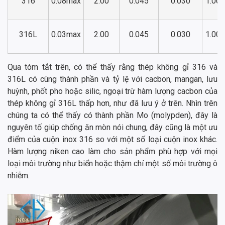
316
0.08max
2.00
0.045
0.030
1.00
316L
0.03max
2.00
0.045
0.030
1.00
Qua tóm tắt trên, có thể thấy rằng thép không gỉ 316 và
316L có cùng thành phần và tỷ lệ với cacbon, mangan, lưu
huỳnh, phốt pho hoặc silic, ngoại trừ hàm lượng cacbon của
thép không gỉ 316L thấp hơn, như đã lưu ý ở trên. Nhìn trên
chúng ta có thể thấy có thành phần Mo (molypden), đây là
nguyên tố giúp chống ăn mòn nói chung, đây cũng là một ưu
điểm của cuộn inox 316 so với một số loại cuộn inox khác.
Hàm lượng niken cao làm cho sản phẩm phù hợp với mọi
loại môi trường như biển hoặc thậm chí một số môi trường ô
nhiễm
.