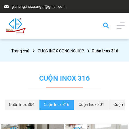
giahung.inoxtrangtri@gmail.com
Trang chủ
CUỘN INOX CÔNG NGHIỆP
Cuộn Inox 316
CUỘN INOX 316
Cuộn Inox 304
Cuộn Inox 316
Cuộn Inox 201
Cuộn In