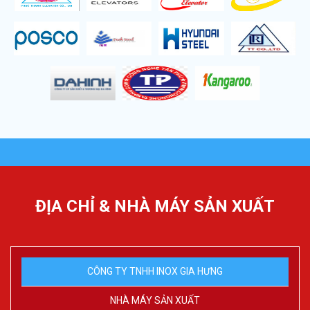
ĐỊA CHỈ & NHÀ MÁY SẢN XUẤT
CÔNG TY TNHH INOX GIA HƯNG
NHÀ MÁY SẢN XUẤT