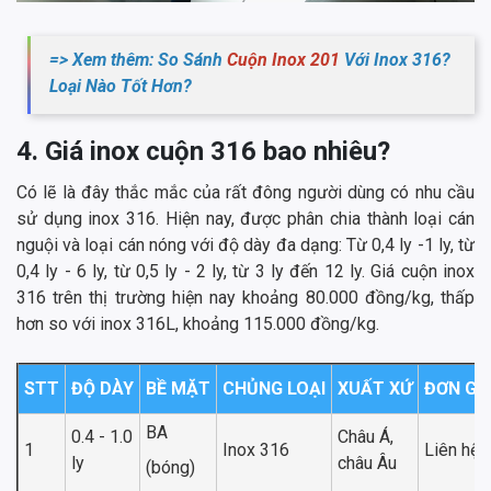
=> Xem thêm: So Sánh
Cuộn Inox 201
Với Inox 316?
Loại Nào Tốt Hơn?
4. Giá inox cuộn 316 bao nhiêu?
Có lẽ là đây thắc mắc của rất đông người dùng có nhu cầu
sử dụng inox 316. Hiện nay, được phân chia thành loại cán
nguội và loại cán nóng với độ dày đa dạng: Từ 0,4 ly -1 ly, từ
0,4 ly - 6 ly, từ 0,5 ly - 2 ly, từ 3 ly đến 12 ly. Giá cuộn inox
316 trên thị trường hiện nay khoảng 80.000 đồng/kg, thấp
hơn so với inox 316L, khoảng 115.000 đồng/kg.
STT
ĐỘ DÀY
BỀ MẶT
CHỦNG LOẠI
XUẤT XỨ
ĐƠN GI
BA
0.4 - 1.0
Châu Á,
1
Inox 316
Liên hệ
ly
châu Âu
(bóng)