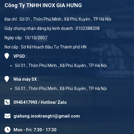
Công Ty TNHH INOX GIA HƯNG
Địa chỉ : Số 01 , Thôn Phú Minh , Xã Phú Xuyên , TP Hà Nội
Giấy chứng nhận đăng ký kinh doanh : 0102388208
Ngày cấp : 10/10/2007
Nơi cấp : Sở Kế Hoạch Đầu Tư Thành phố HN
VPGD :
Số 01 , Thôn Phú Minh , Xã Phú Xuyên , TP Hà Nội
Nhà máy SX :
Số 01 , Thôn Phú Minh , Xã Phú Xuyên , TP Hà Nội
0945417993 / Hotline/ Zalo
giahung.inoxtrangtri@gmail.com
Mon - Fri: 7:30 - 17:30