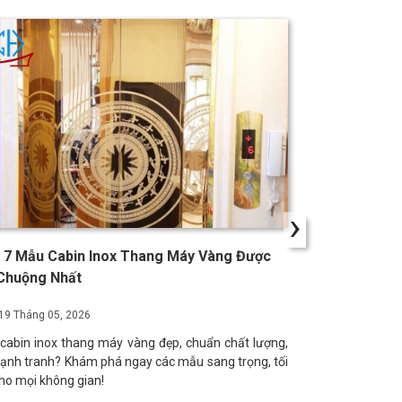
›
 7 Mẫu Cabin Inox Thang Máy Vàng Được
Tấm Inox Tha
Chuộng Nhất
Giá Tốt
19 Tháng 05, 2026
28 Tháng 04, 
cabin inox thang máy vàng đẹp, chuẩn chất lượng,
Nâng tầm không 
cạnh tranh? Khám phá ngay các mẫu sang trọng, tối
Bề mặt tinh xảo,
ho mọi không gian!
và đẳng cấp cho 