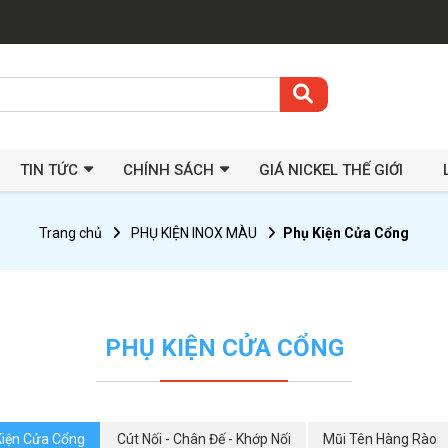
TIN TỨC
CHÍNH SÁCH
GIÁ NICKEL THẾ GIỚI
Trang chủ
PHỤ KIỆN INOX MÀU
Phụ Kiện Cửa Cổng
PHỤ KIỆN CỬA CỔNG
Kiện Cửa Cổng
Cút Nối - Chân Đế - Khớp Nối
Mũi Tên Hàng Rào