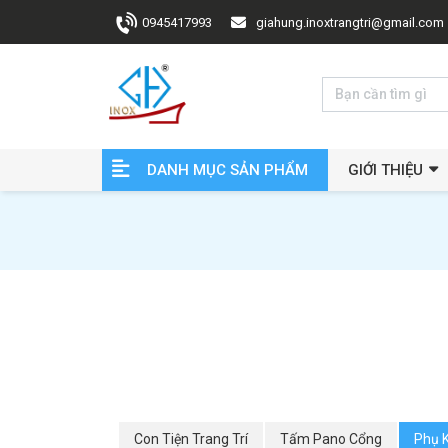
0945417993
giahung.inoxtrangtri@gmail.com
DANH MỤC SẢN PHẨM
GIỚI THIỆU
Con Tiện Trang Trí
Tấm Pano Cổng
Phụ 