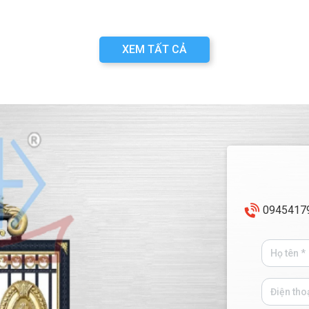
XEM TẤT CẢ
0945417