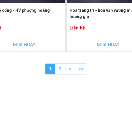
o cổng - HV phượng hoàng
Hoa trang trí - hoa văn vương m
hoàng gia
ệ
Liên hệ
MUA NGAY
MUA NGAY
1
2
>
>>