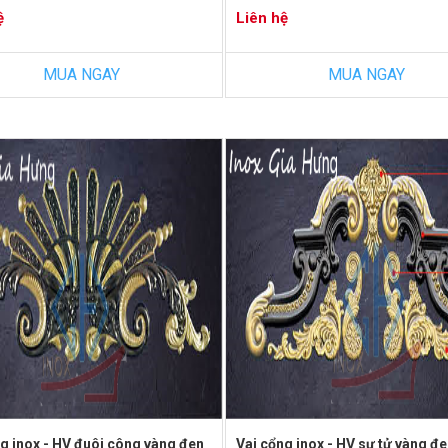
ệ
Liên hệ
MUA NGAY
MUA NGAY
g inox - HV đuôi công vàng đen
Vai cổng inox - HV sư tử vàng đ