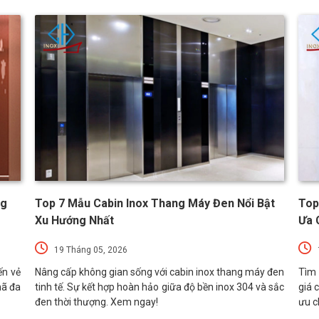
ng
Top 7 Mẫu Cabin Inox Thang Máy Đen Nổi Bật
Top
Xu Hướng Nhất
Ưa 
19 Tháng 05, 2026
ến vẻ
Nâng cấp không gian sống với cabin inox thang máy đen
Tìm 
mã đa
tinh tế. Sự kết hợp hoàn hảo giữa độ bền inox 304 và sắc
giá 
đen thời thượng. Xem ngay!
ưu c