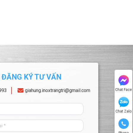
ĐĂNG KÝ TƯ VẤN
993
giahung.inoxtrangtri@gmail.com
Chat Face
Chat Zalo
Phone