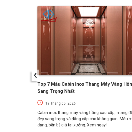
‹
Không Gỉ, Giá
Top 7 Mẫu Cabin Inox Thang Máy Vàng Hồ
Sang Trọng Nhất
19 Tháng 05, 2026
 thang máy xước
Cabin inox thang máy vàng hồng cao cấp, mang đ
, mạ PVD bền bỉ,
đẹp sang trọng và đẳng cấp cho không gian. Mẫu 
h. Xem ngay!
dạng, bền bỉ, giá tại xưởng. Xem ngay!