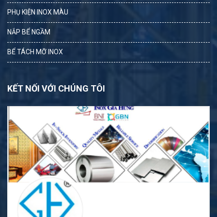
PHỤ KIỆN INOX MÀU
NẮP BỂ NGẦM
BỂ TÁCH MỠ INOX
KẾT NỐI VỚI CHÚNG TÔI