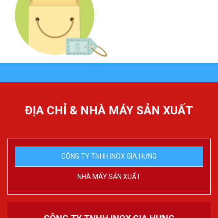
ĐỊA CHỈ & NHÀ MÁY SẢN XUẤT
CÔNG TY TNHH INOX GIA HƯNG
NHÀ MÁY SẢN XUẤT