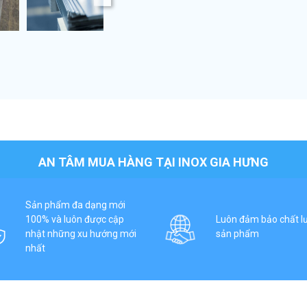
AN TÂM MUA HÀNG TẠI INOX GIA HƯNG
Sản phẩm đa dạng mới
100% và luôn được cập
Luôn đảm bảo chất l
nhật những xu hướng mới
sản phẩm
nhất