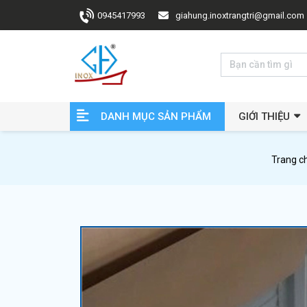
0945417993
giahung.inoxtrangtri@gmail.com
DANH MỤC SẢN PHẨM
GIỚI THIỆU
Trang c