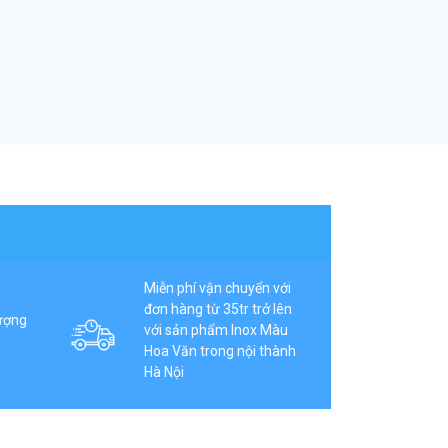
Miễn phí vận chuyển với
đơn hàng từ 35tr trở lên
ượng
với sản phẩm Inox Màu
Hoa Văn trong nội thành
Hà Nội