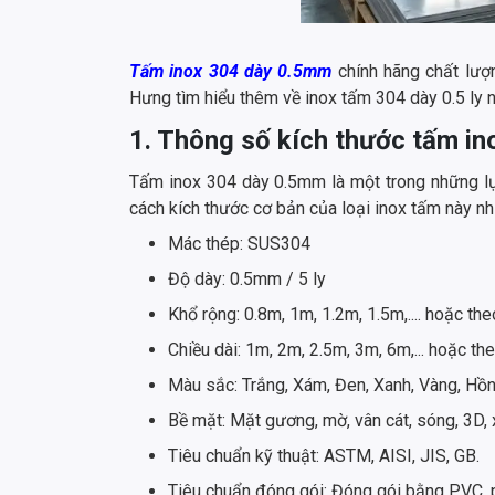
Tấm inox 304 dày 0.5mm
chính hãng chất lượ
Hưng tìm hiểu thêm về inox tấm 304 dày 0.5 ly 
1. Thông số kích thước tấm i
Tấm inox 304 dày 0.5mm là một trong những lựa
cách kích thước cơ bản của loại inox tấm này nh
Mác thép: SUS304
Độ dày: 0.5mm / 5 ly
Khổ rộng: 0.8m, 1m, 1.2m, 1.5m,.... hoặc th
Chiều dài: 1m, 2m, 2.5m, 3m, 6m,... hoặc t
Màu sắc: Trắng, Xám, Đen, Xanh, Vàng, Hồ
Bề mặt: Mặt gương, mờ, vân cát, sóng, 3D, x
Tiêu chuẩn kỹ thuật: ASTM, AISI, JIS, GB.
Tiêu chuẩn đóng gói: Đóng gói bằng PVC, pa