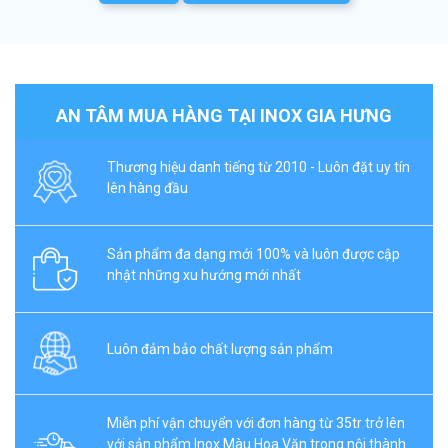
AN TÂM MUA HÀNG TẠI INOX GIA HƯNG
Thương hiệu danh tiếng từ 2010 - Luôn đặt uy tín
lên hàng đầu
Sản phẩm đa dạng mới 100% và luôn được cập
nhật những xu hướng mới nhất
Luôn đảm bảo chất lượng sản phẩm
Miễn phí vận chuyển với đơn hàng từ 35tr trở lên
với sản phẩm Inox Màu Hoa Văn trong nội thành