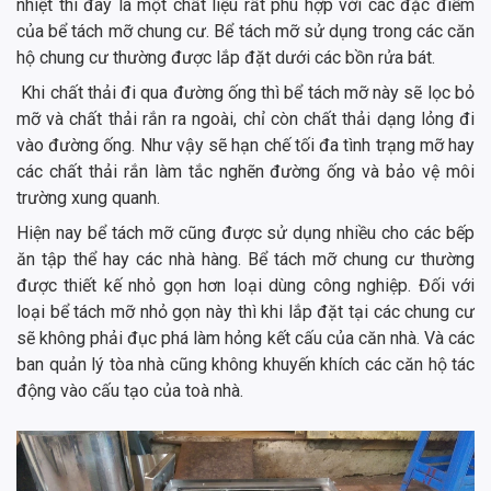
nhiệt thì đây là một chất liệu rất phù hợp với các đặc điểm
của bể tách mỡ chung cư. Bể tách mỡ sử dụng trong các căn
hộ chung cư thường được lắp đặt dưới các bồn rửa bát.
Khi chất thải đi qua đường ống thì bể tách mỡ này sẽ lọc bỏ
mỡ và chất thải rắn ra ngoài, chỉ còn chất thải dạng lỏng đi
vào đường ống. Như vậy sẽ hạn chế tối đa tình trạng mỡ hay
các chất thải rắn làm tắc nghẽn đường ống và bảo vệ môi
trường xung quanh.
Hiện nay bể tách mỡ cũng được sử dụng nhiều cho các bếp
ăn tập thể hay các nhà hàng. Bể tách mỡ chung cư thường
được thiết kế nhỏ gọn hơn loại dùng công nghiệp. Đối với
loại bể tách mỡ nhỏ gọn này thì khi lắp đặt tại các chung cư
sẽ không phải đục phá làm hỏng kết cấu của căn nhà. Và các
ban quản lý tòa nhà cũng không khuyến khích các căn hộ tác
động vào cấu tạo của toà nhà.