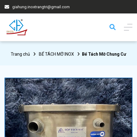
giahung.inoxtrangtri@gmail.com
Trang chủ
BỂ TÁCH MỠ INOX
Bể Tách Mỡ Chung Cư