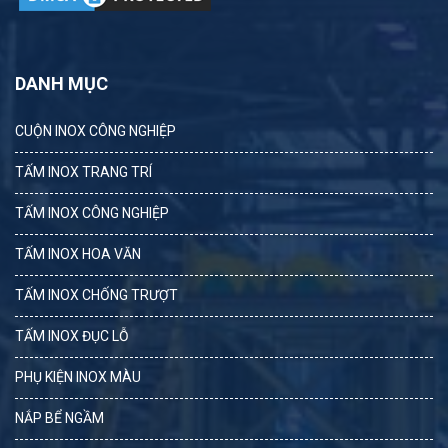
DANH MỤC
CUỘN INOX CÔNG NGHIỆP
TẤM INOX TRANG TRÍ
TẤM INOX CÔNG NGHIỆP
TẤM INOX HOA VĂN
TẤM INOX CHỐNG TRƯỢT
TẤM INOX ĐỤC LỖ
PHỤ KIỆN INOX MÀU
NẮP BỂ NGẦM