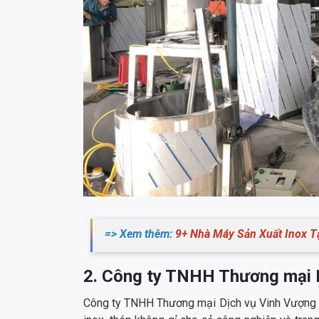
=> Xem thêm:
9+ Nhà Máy Sản Xuất Inox Tạ
2. Công ty TNHH Thương mại 
Công ty TNHH Thương mại Dịch vụ Vinh Vượng nổ