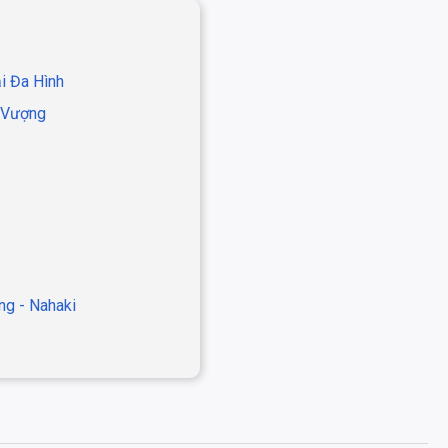
i Đa Hình
h Vượng
ng - Nahaki