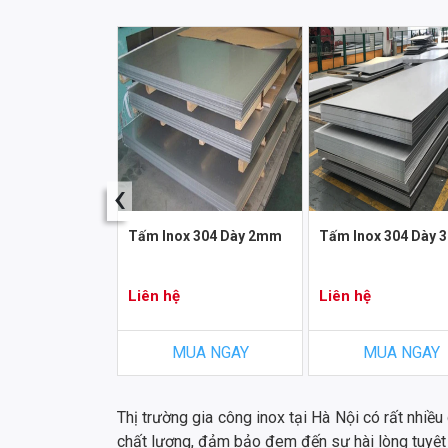
‹
x 304/BA
Tấm Inox 304 Dày 2mm
Tấm Inox 304 Dày
Liên hệ
Liên hệ
A NGAY
MUA NGAY
MUA NGAY
Thị trường gia công inox tại Hà Nội có rất nhiề
chất lượng, đảm bảo đem đến sự hài lòng tuyệt