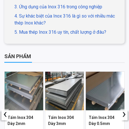
3. Ứng dụng của Inox 316 trong công nghiệp
4. Sự khác biệt của Inox 316 là gì so với nhiều mác
thép Inox khác?
5. Mua thép Inox 316 uy tín, chất lượng ở đâu?
SẢN PHẨM
‹
›
Tấm Inox 304
Tấm Inox 304
Tấm Inox 304
Dày 2mm
Dày 3mm
Dày 0.5mm