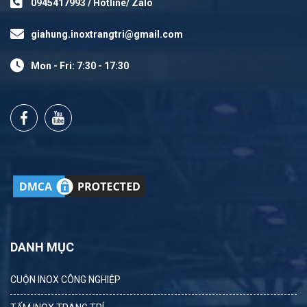
0945417993 / Hotline/ Zalo
giahung.inoxtrangtri@gmail.com
Mon - Fri: 7:30 - 17:30
DANH MỤC
CUỘN INOX CÔNG NGHIỆP