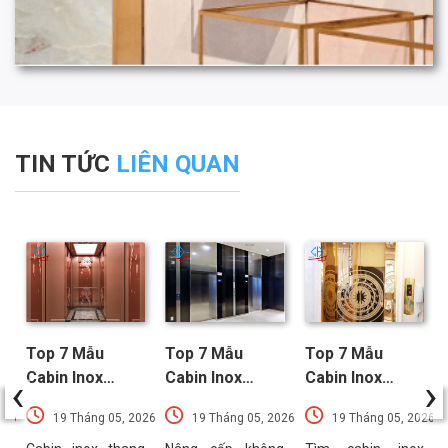
TIN TỨC
LIÊN QUAN
Top 7 Mẫu
Top 7 Mẫu
Top 7 Mẫu
‹
›
Cabin Inox
Cabin Inox
Cabin Inox
Thang Máy
Thang Máy Đen
Thang Máy
026
19 Tháng 05, 2026
19 Tháng 05, 2026
19 Tháng 05, 2026
Vàng Hồng
Nổi Bật Xu
Vàng Được Ưa