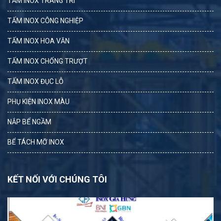
TẤM INOX TRANG TRÍ
TẤM INOX CÔNG NGHIỆP
TẤM INOX HOA VĂN
TẤM INOX CHỐNG TRƯỢT
TẤM INOX ĐỤC LỖ
PHỤ KIỆN INOX MÀU
NẮP BỂ NGẦM
BỂ TÁCH MỠ INOX
KẾT NỐI VỚI CHÚNG TÔI