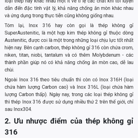
loại thép này khác nhau một ít về tỉ lệ các chất khi tôi luyện
dẫn đến đặc tính vật lý, khả năng chống ăn mòn khác nhau
và ứng dụng trong thực tiễn cũng không giống nhau.
Tóm lại, Inox 316 hay còn gọi là thép không gỉ
SuperAustenitic, là một hợp kim thép không gỉ thuộc dòng
Austenitic, được coi là một trong những loại chịu lực tốt nhất
hiện nay. Bên cạnh carbon, thép không gỉ 316 còn chứa crom,
niken, titan, niobi, tantalum và có thêm Molybdenum - các
thành phần giúp nó có khả năng chống ăn mòn cao, dễ lau
chùi.
Ngoài Inox 316 theo tiêu chuẩn thì còn có Inox 316H (loại
chứa hàm lượng Carbon cao) và Inox 316L (loại chứa hàm
lượng Carbon thấp). Ngày nay, trong các loại thép không gỉ
thì thép Inox 316 được sử dụng nhiều thứ 2 trên thế giới, chỉ
sau Inox304.
2. Ưu nhược điểm của thép không gỉ
316