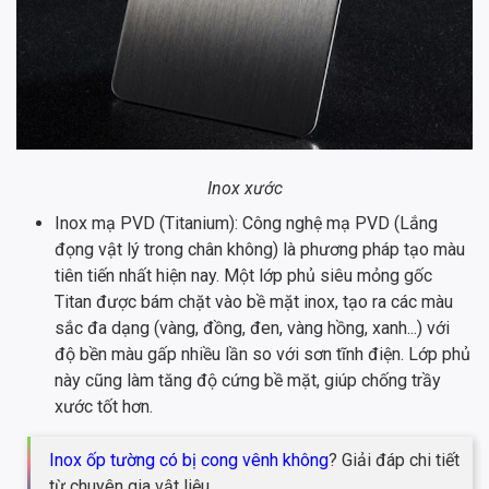
Inox xước
Inox mạ PVD (Titanium): Công nghệ mạ PVD (Lắng
đọng vật lý trong chân không) là phương pháp tạo màu
tiên tiến nhất hiện nay. Một lớp phủ siêu mỏng gốc
Titan được bám chặt vào bề mặt inox, tạo ra các màu
sắc đa dạng (vàng, đồng, đen, vàng hồng, xanh...) với
độ bền màu gấp nhiều lần so với sơn tĩnh điện. Lớp phủ
này cũng làm tăng độ cứng bề mặt, giúp chống trầy
xước tốt hơn.
Inox ốp tường có bị cong vênh không
? Giải đáp chi tiết
từ chuyên gia vật liệu.