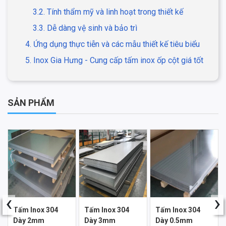
3.2. Tính thẩm mỹ và linh hoạt trong thiết kế
3.3. Dễ dàng vệ sinh và bảo trì
4. Ứng dụng thực tiễn và các mẫu thiết kế tiêu biểu
5. Inox Gia Hưng - Cung cấp tấm inox ốp cột giá tốt
SẢN PHẨM
‹
›
Tấm Inox 304
Tấm Inox 304
Tấm Inox 304
Dày 2mm
Dày 3mm
Dày 0.5mm