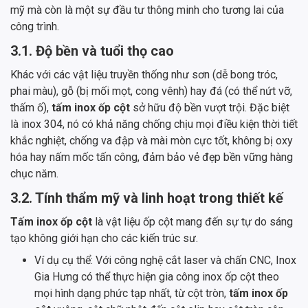
mỹ mà còn là một sự đầu tư thông minh cho tương lai của
công trình.
3.1. Độ bền và tuổi thọ cao
Khác với các vật liệu truyền thống như sơn (dễ bong tróc,
phai màu), gỗ (bị mối mọt, cong vênh) hay đá (có thể nứt vỡ,
thấm ố),
tấm inox ốp cột
sở hữu độ bền vượt trội. Đặc biệt
là inox 304, nó có khả năng chống chịu mọi điều kiện thời tiết
khắc nghiệt, chống va đập và mài mòn cực tốt, không bị oxy
hóa hay nấm mốc tấn công, đảm bảo vẻ đẹp bền vững hàng
chục năm.
3.2. Tính thẩm mỹ và linh hoạt trong thiết kế
Tấm inox ốp cột
là vật liệu ốp cột mang đến sự tự do sáng
tạo không giới hạn cho các kiến trúc sư.
Ví dụ cụ thể: Với công nghệ cắt laser và chấn CNC, Inox
Gia Hưng có thể thực hiện gia công inox ốp cột theo
mọi hình dạng phức tạp nhất, từ cột tròn,
tấm inox ốp