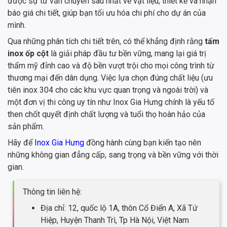
được sự tư vấn chuyên sâu nhất về vật liệu, thiết kế và nhận
báo giá chi tiết, giúp bạn tối ưu hóa chi phí cho dự án của
mình.
Qua những phân tích chi tiết trên, có thể khẳng định rằng
tấm
inox ốp cột
là giải pháp đầu tư bền vững, mang lại giá trị
thẩm mỹ đỉnh cao và độ bền vượt trội cho mọi công trình từ
thương mại đến dân dụng. Việc lựa chọn đúng chất liệu (ưu
tiên inox 304 cho các khu vực quan trọng và ngoài trời) và
một đơn vị thi công uy tín như Inox Gia Hưng chính là yếu tố
then chốt quyết định chất lượng và tuổi thọ hoàn hảo của
sản phẩm.
Hãy để
Inox Gia Hưng
đồng hành cùng bạn kiến tạo nên
những không gian đẳng cấp, sang trọng và bền vững với thời
gian.
Thông tin liên hệ:
Địa chỉ: 12, quốc lộ 1A, thôn Cổ Điển A, Xã Tứ
Hiệp, Huyện Thanh Trì, Tp Hà Nội, Việt Nam