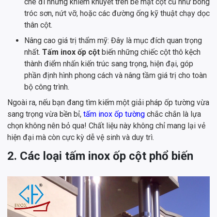
che đi những khiếm khuyết trên bề mặt cột cũ như bong
tróc sơn, nứt vỡ, hoặc các đường ống kỹ thuật chạy dọc
thân cột.
Nâng cao giá trị thẩm mỹ: Đây là mục đích quan trọng
nhất.
Tấm inox ốp cột
biến những chiếc cột thô kệch
thành điểm nhấn kiến trúc sang trọng, hiện đại, góp
phần định hình phong cách và nâng tầm giá trị cho toàn
bộ công trình.
Ngoài ra, nếu bạn đang tìm kiếm một giải pháp ốp tường vừa
sang trọng vừa bền bỉ,
tấm inox ốp tường
chắc chắn là lựa
chọn không nên bỏ qua! Chất liệu này không chỉ mang lại vẻ
hiện đại mà còn cực kỳ dễ vệ sinh và duy trì.
2. Các loại tấm inox ốp cột phổ biến