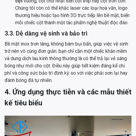
cột
vuông, cột chữ nhật đến cột elip hay cột tròn côn.
Chúng tôi còn có thể khắc laser các loại hoa văn, logo
thương hiệu hoặc tạo hình 3D trực tiếp lên bề mặt, biến
mỗi chiếc cột thành một tác phẩm nghệ thuật độc đáo.
3.3. Dễ dàng vệ sinh và bảo trì
Bề mặt inox trơn láng, không bám bụi bẩn, giúp việc vệ sinh
trở nên vô cùng đơn giản. bạn chỉ cần một chiếc khăn mềm
và dung dịch lau kính thông thường là có thể trả lại vẻ sáng
bóng như mới cho cột. Điều này giúp tiết kiệm đáng kể chi
phí và công sức bảo trì định kỳ so với việc phải sơn lại hay
đánh bóng đá tự nhiên.
4. Ứng dụng thực tiễn và các mẫu thiết
kế tiêu biểu