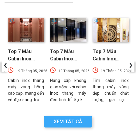
Top 7 Mẫu
Top 7 Mẫu
Top 7 Mẫu
‹
›
Cabin Inox
Cabin Inox
Cabin Inox
Thang Máy
Thang Máy Đen
Thang Máy
026
19 Tháng 05, 2026
19 Tháng 05, 2026
19 Tháng 05, 2026
Vàng Hồng
Nổi Bật Xu
Vàng Được Ưa
Sang Trọng
Hướng Nhất
Chuộng Nhất
t
Cabin inox thang
Nâng cấp không
Tìm cabin inox
?
máy vàng hồng
gian sống với cabin
thang máy vàng
Nhất
t
cao cấp, mang đến
inox thang máy
đẹp, chuẩn chất
m
vẻ đẹp sang trọng
đen tinh tế. Sự kết
lượng, giá cạnh
ể
và đẳng cấp cho
hợp hoàn hảo giữa
tranh? Khám phá
h
không gian. Mẫu
độ bền inox 304 và
ngay các mẫu
á
mã đa dạng, bền
sắc đen thời
sang trọng, tối ưu
XEM TẤT CẢ
g
bỉ, giá tại xưởng.
thượng. Xem ngay!
cho mọi không
Xem ngay!
gian!