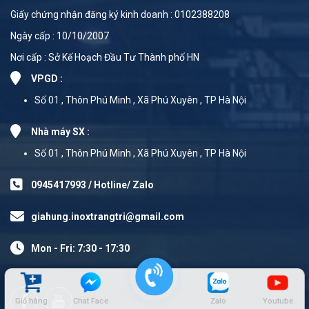
Giấy chứng nhận đăng ký kinh doanh : 0102388208
Ngày cấp : 10/10/2007
Nơi cấp : Sở Kế Hoạch Đầu Tư Thành phố HN
VPGD :
Số 01 , Thôn Phú Minh , Xã Phú Xuyên , TP Hà Nội
Nhà máy SX :
Số 01 , Thôn Phú Minh , Xã Phú Xuyên , TP Hà Nội
0945417993 / Hotline/ Zalo
giahung.inoxtrangtri@gmail.com
Mon - Fri: 7:30 - 17:30
Giỏ hàng
Chat Face
Zalo
Youtube