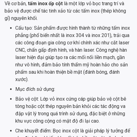
Về cơ bản,
tấm inox ốp cột
là một lớp vỏ bọc trang trí và
bảo vệ được chế tác tinh xảo từ các tấm inox (thép không
gỉ) nguyên khối.
Cấu tạo: Sản phẩm được hình thành từ những tấm inox
phẳng (phổ biến nhất là inox 304 và inox 201), trải qua
các công đoạn gia công cơ khí chính xác như cắt laser
CNC, chấn gấp định hình, và hàn laser. Công nghệ hàn
laser hiện đại giúp tạo ra các mối nối liền mạch, gần
như vô hình, đảm bảo tính thẩm mỹ hoàn hảo cho sản
phẩm sau khi hoàn thiện bề mặt (đánh bóng, đánh
xước).
Mục đích sử dụng:
Bảo vệ cột: Lớp vỏ inox cứng cáp giúp bảo vệ cột bê
tông hoặc cột thép nguyên bản khỏi các tác động va
đập vật lý trong quá trình sử dụng, đặc biệt ở những
khu vực công cộng có mật độ đi lại cao.
Che khuyết điểm: Bọc inox cột là giải pháp lý tưởng để