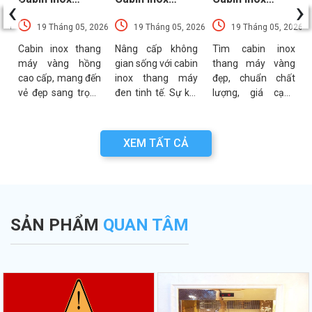
‹
›
Thang Máy
Thang Máy Đen
Thang Máy
026
19 Tháng 05, 2026
19 Tháng 05, 2026
19 Tháng 05, 2026
Vàng Hồng
Nổi Bật Xu
Vàng Được Ưa
Sang Trọng
Hướng Nhất
Chuộng Nhất
t
Cabin inox thang
Nâng cấp không
Tìm cabin inox
?
máy vàng hồng
gian sống với cabin
thang máy vàng
Nhất
t
cao cấp, mang đến
inox thang máy
đẹp, chuẩn chất
m
vẻ đẹp sang trọng
đen tinh tế. Sự kết
lượng, giá cạnh
ể
và đẳng cấp cho
hợp hoàn hảo giữa
tranh? Khám phá
h
không gian. Mẫu
độ bền inox 304 và
ngay các mẫu
á
mã đa dạng, bền
sắc đen thời
sang trọng, tối ưu
XEM TẤT CẢ
g
bỉ, giá tại xưởng.
thượng. Xem ngay!
cho mọi không
Xem ngay!
gian!
SẢN PHẨM
QUAN TÂM