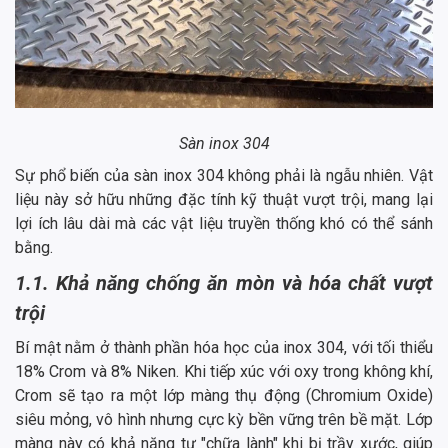
Sàn inox 304
Sự phổ biến của sàn inox 304 không phải là ngẫu nhiên. Vật
liệu này sở hữu những đặc tính kỹ thuật vượt trội, mang lại
lợi ích lâu dài mà các vật liệu truyền thống khó có thể sánh
bằng.
1.1. Khả năng chống ăn mòn và hóa chất vượt
trội
Bí mật nằm ở thành phần hóa học của inox 304, với tối thiểu
18% Crom và 8% Niken. Khi tiếp xúc với oxy trong không khí,
Crom sẽ tạo ra một lớp màng thụ động (Chromium Oxide)
siêu mỏng, vô hình nhưng cực kỳ bền vững trên bề mặt. Lớp
màng này có khả năng tự "chữa lành" khi bị trầy xước, giúp