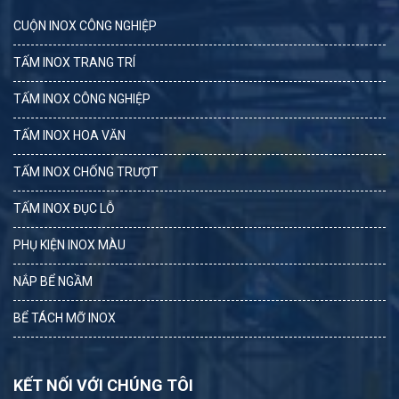
CUỘN INOX CÔNG NGHIỆP
TẤM INOX TRANG TRÍ
TẤM INOX CÔNG NGHIỆP
TẤM INOX HOA VĂN
TẤM INOX CHỐNG TRƯỢT
TẤM INOX ĐỤC LỖ
PHỤ KIỆN INOX MÀU
NẮP BỂ NGẦM
BỂ TÁCH MỠ INOX
KẾT NỐI VỚI CHÚNG TÔI