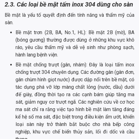
2.3. Các loại bề mặt tấm inox 304 dùng cho sàn
Bề mặt là yếu tố quyết định đến tính năng và thẩm mỹ của
sàn.
Bề mặt trơn (2B, BA, No.1, HL): Bề mặt 2B (mờ), BA
(bóng gương) thường được dùng ở những khu vực khô
ráo, yêu cầu thẩm mỹ và dễ vệ sinh như phòng sạch,
hành lang bệnh viện.
Bề mặt chống trượt (gân, nhám): Đây là loại tấm inox
chống trượt 304 chuyên dụng. Các đường gân (gân đơn,
gân chùm hình giọt nước) được dập nổi trên bề mặt, có
tác dụng phá vỡ lớp màng chất lỏng (nước, dầu) dưới
đế giày, đồng thời tạo ra các cạnh bám giúp tăng ma
sát, giảm nguy cơ trượt ngã. Các nghiên cứu về cơ học
ma sát chỉ ra rằng việc tạo hình bề mặt làm tăng đáng
kể hệ số ma sát, đặc biệt trong điều kiện ẩm ướt, khiến
loại sàn này trở thành bắt buộc cho nhà bếp công
nghiệp, khu vực chế biến thủy sản, lối đi dốc và cầu