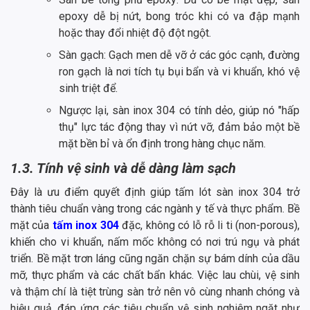
epoxy dễ bị nứt, bong tróc khi có va đập mạnh
hoặc thay đổi nhiệt độ đột ngột.
Sàn gạch: Gạch men dễ vỡ ở các góc cạnh, đường
ron gạch là nơi tích tụ bụi bẩn và vi khuẩn, khó vệ
sinh triệt để.
Ngược lại, sàn inox 304 có tính dẻo, giúp nó "hấp
thụ" lực tác động thay vì nứt vỡ, đảm bảo một bề
mặt bền bỉ và ổn định trong hàng chục năm.
1.3. Tính vệ sinh và dễ dàng làm sạch
Đây là ưu điểm quyết định giúp tấm lót sàn inox 304 trở
thành tiêu chuẩn vàng trong các ngành y tế và thực phẩm. Bề
mặt của
tấm inox 304
đặc, không có lỗ rỗ li ti (non-porous),
khiến cho vi khuẩn, nấm mốc không có nơi trú ngụ và phát
triển. Bề mặt trơn láng cũng ngăn chặn sự bám dính của dầu
mỡ, thực phẩm và các chất bẩn khác. Việc lau chùi, vệ sinh
và thậm chí là tiệt trùng sàn trở nên vô cùng nhanh chóng và
hiệu quả, đáp ứng các tiêu chuẩn vệ sinh nghiêm ngặt như