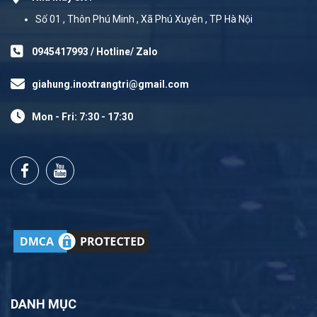
Số 01 , Thôn Phú Minh , Xã Phú Xuyên , TP Hà Nội
0945417993 / Hotline/ Zalo
giahung.inoxtrangtri@gmail.com
Mon - Fri: 7:30 - 17:30
DANH MỤC