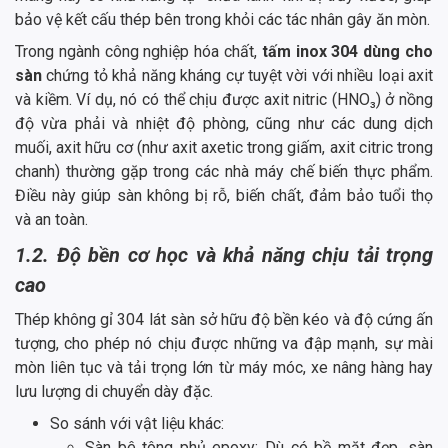
bảo vệ kết cấu thép bên trong khỏi các tác nhân gây ăn mòn.
Trong ngành công nghiệp hóa chất,
tấm inox 304 dùng cho
sàn
chứng tỏ khả năng kháng cự tuyệt vời với nhiều loại axit
và kiềm. Ví dụ, nó có thể chịu được axit nitric (HNO₃) ở nồng
độ vừa phải và nhiệt độ phòng, cũng như các dung dịch
muối, axit hữu cơ (như axit axetic trong giấm, axit citric trong
chanh) thường gặp trong các nhà máy chế biến thực phẩm.
Điều này giúp sàn không bị rỗ, biến chất, đảm bảo tuổi thọ
và an toàn.
1.2. Độ bền cơ học và khả năng chịu tải trọng
cao
Thép không gỉ 304 lát sàn sở hữu độ bền kéo và độ cứng ấn
tượng, cho phép nó chịu được những va đập mạnh, sự mài
mòn liên tục và tải trọng lớn từ máy móc, xe nâng hàng hay
lưu lượng di chuyển dày đặc.
So sánh với vật liệu khác:
Sàn bê tông phủ epoxy: Dù có bề mặt đẹp, sàn