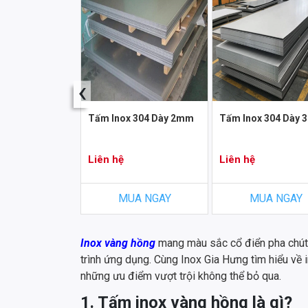
‹
x 304/BA
Tấm Inox 304 Dày 2mm
Tấm Inox 304 Dày
Liên hệ
Liên hệ
A NGAY
MUA NGAY
MUA NGAY
Inox vàng hồng
mang màu sắc cổ điển pha chút
trình ứng dụng. Cùng Inox Gia Hưng tìm hiểu về 
những ưu điểm vượt trội không thể bỏ qua.
1. Tấm inox vàng hồng là gì?