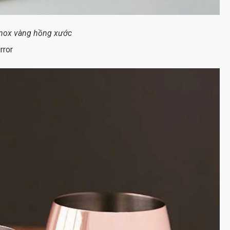
nox vàng hồng xước
rror