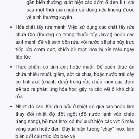
gần biển thường xuất hiện các đốm ố đen li ti chỉ
sau một thời gian ngắn sử dụng nếu không được
vệ sinh thường xuyên.
Hóa chất tẩy rửa mạnh: Việc sử dụng các chất tẩy rửa
chứa Clo (thường có trong thuốc tẩy Javel) hoặc các
axit mạnh để vệ sinh bồn rửa, vòi nước sẽ phá hủy trực
tiếp lớp crom oxit, khiến bề mặt inox bị xỉn màu ngay
lập tức.
Thực phẩm có tính axit hoặc muối: Để quên thức ăn
chứa nhiều muối, giấm, sốt cà chua, hoặc nước trái cây
có tính axit (chanh, dứa) trong nồi, chảo inox qua đêm
sẽ tạo ra phản ứng hóa học, gây ra các vết ố khó chùi
rửa.
Nhiệt độ cao: Khi đun nấu ở nhiệt độ quá cao hoặc làm
thay đổi nhiệt độ đột ngột (đổ nước lạnh vào chảo
đang nóng), bề mặt inox có thể xuất hiện các vệt ố màu
vàng, xanh hoặc đen. Đây là hiện tượng "cháy" inox, làm
biến đổi cấu trúc lớp bảo vệ.