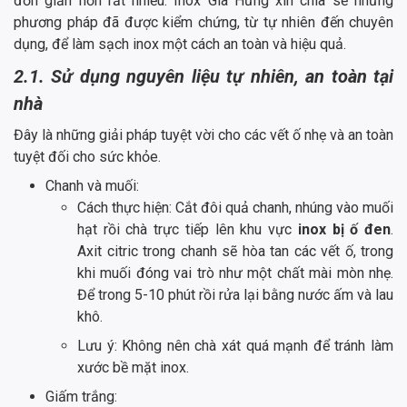
đơn giản hơn rất nhiều. Inox Gia Hưng xin chia sẻ những
phương pháp đã được kiểm chứng, từ tự nhiên đến chuyên
dụng, để làm sạch inox một cách an toàn và hiệu quả.
2.1. Sử dụng nguyên liệu tự nhiên, an toàn tại
nhà
Đây là những giải pháp tuyệt vời cho các vết ố nhẹ và an toàn
tuyệt đối cho sức khỏe.
Chanh và muối:
Cách thực hiện: Cắt đôi quả chanh, nhúng vào muối
hạt rồi chà trực tiếp lên khu vực
inox bị ố đen
.
Axit citric trong chanh sẽ hòa tan các vết ố, trong
khi muối đóng vai trò như một chất mài mòn nhẹ.
Để trong 5-10 phút rồi rửa lại bằng nước ấm và lau
khô.
Lưu ý: Không nên chà xát quá mạnh để tránh làm
xước bề mặt inox.
Giấm trắng: