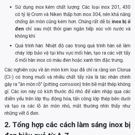
Sử dụng inox kém chất lượng: Các loại inox 201, 430
có tỷ lệ Crom và Niken thấp hơn inox 304, nên khả năng
chống ăn mòn cũng kém hơn. Chúng rất dễ bị
inox bị ố
đen
chỉ sau một thời gian ngắn tiếp xúc với nước và
không khí.
Quá trình hàn: Nhiệt độ cao trong quá trình hàn sẽ làm
cháy lớp bảo vệ tại khu vực mối hàn, tạo ra các vệt tẩy
ố mối hàn inox có màu đen hoặc xanh tím đặc trưng.
Các nghiên cứu về ăn mòn kim loại đã chỉ ra rằng ion Clorua
(Cl-) có trong muối và nhiều chất tẩy rửa là tác nhân chính
gây ra "ăn mòn rỗ" (pitting corrosion) trên bề mặt thép không
gỉ. Các ion này có kích thước đủ nhỏ để xâm nhập qua các
điểm yếu trên lớp thụ động hóa, tấn công lớp thép bên dưới
và tạo ra các lỗ ăn mòn nhỏ, mắt thường nhìn thấy như
những vết ố đen.
2. Tổng hợp các cách làm sáng inox bị