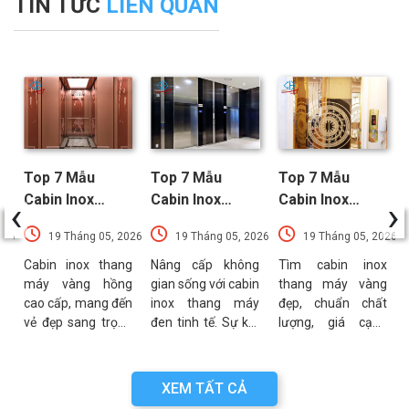
TIN TỨC
LIÊN QUAN
Top 7 Mẫu
Top 7 Mẫu
Top 7 Mẫu
‹
›
Cabin Inox
Cabin Inox
Cabin Inox
Thang Máy
Thang Máy Đen
Thang Máy
026
19 Tháng 05, 2026
19 Tháng 05, 2026
19 Tháng 05, 2026
Vàng Hồng
Nổi Bật Xu
Vàng Được Ưa
Sang Trọng
Hướng Nhất
Chuộng Nhất
t
Cabin inox thang
Nâng cấp không
Tìm cabin inox
?
máy vàng hồng
gian sống với cabin
thang máy vàng
Nhất
t
cao cấp, mang đến
inox thang máy
đẹp, chuẩn chất
m
vẻ đẹp sang trọng
đen tinh tế. Sự kết
lượng, giá cạnh
ể
và đẳng cấp cho
hợp hoàn hảo giữa
tranh? Khám phá
h
không gian. Mẫu
độ bền inox 304 và
ngay các mẫu
á
mã đa dạng, bền
sắc đen thời
sang trọng, tối ưu
XEM TẤT CẢ
g
bỉ, giá tại xưởng.
thượng. Xem ngay!
cho mọi không