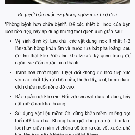
Bí quyết bảo quản và phòng ngừa inox bị ố đen
"Phòng bệnh hơn chữa bệnh". Để các thiết bị inox của bạn
luôn bền đẹp, hãy áp dụng những thói quen đơn giản sau:
Vệ sinh định kỳ: Lau chùi các vật dụng inox ít nhất 1-2
lần/tuần bằng khăn ẩm và nước rửa bát pha loãng, sau
đó lau thật khô. Việc lau khô là cực kỳ quan trọng để
ngăn các đốm nước hình thành.
Tránh hóa chất mạnh: Tuyệt đối không để inox tiếp xúc
với các chất tẩy rửa bồn cầu, thuốc tẩy, axit, hoặc dung
dịch chứa muối nồng độ cao.
Bảo quản nơi khô ráo: Đối với các vật dụng ít dùng, hãy
cất giữ ở nơi khô thoáng.
Sử dụng vật liệu mềm: Chỉ dùng khăn mềm, miếng bọt
biển để lau chùi. Không bao giờ dùng cọ sắt, búi kim
loại hay giấy nhám vì chúng sẽ tạo ra các vết xước, phá