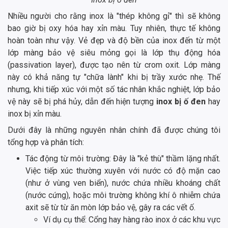
Nhiều người cho rằng inox là "thép không gỉ" thì sẽ không
bao giờ bị oxy hóa hay xỉn màu. Tuy nhiên, thực tế không
hoàn toàn như vậy. Vẻ đẹp và độ bền của inox đến từ một
lớp màng bảo vệ siêu mỏng gọi là lớp thụ động hóa
(passivation layer), được tạo nên từ crom oxit. Lớp màng
này có khả năng tự "chữa lành" khi bị trầy xước nhẹ. Thế
nhưng, khi tiếp xúc với một số tác nhân khắc nghiệt, lớp bảo
vệ này sẽ bị phá hủy, dẫn đến hiện tượng
inox bị ố đen
hay
inox bị xỉn màu.
Dưới đây là những nguyên nhân chính đã được chúng tôi
tổng hợp và phân tích:
Tác động từ môi trường: Đây là "kẻ thù" thầm lặng nhất.
Việc tiếp xúc thường xuyên với nước có độ mặn cao
(như ở vùng ven biển), nước chứa nhiều khoáng chất
(nước cứng), hoặc môi trường không khí ô nhiễm chứa
axit sẽ từ từ ăn mòn lớp bảo vệ, gây ra các vết ố.
Ví dụ cụ thể: Cổng hay hàng rào inox ở các khu vực