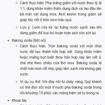
Cách thực hiện: Pha loãng giấm với nước theo tỷ lệ
1:1, dùng khăn mềm thấm dung dịch và lau đều lên
bề mặt vật dụng inox. Axit axetic trong giấm sẽ
giúp tẩy vết ố trên inox hiệu quả.
Lưu ý: Luôn rửa kỹ lại bằng nước sạch sau khi
dùng giấm để loại bỏ hoàn toàn axit còn sót lại.
Baking soda (Bột nở):
Cách thực hiện: Trộn baking soda với một chút
nước để tạo thành hỗn hợp sệt. Dùng khăn mềm
hoặc miếng bọt biển thoa hỗn hợp này lên vết ố,
chà nhẹ theo chiều của thớ inox. Baking soda là
chất mài mòn rất nhẹ, giúp làm sạch mà không gây
xước.
Ví dụ cụ thể: Với đáy nồi bị cháy vàng, Quý khách
có thể đun sôi một ít nước pha baking soda trong
nồi khoảng 15 phút, các mảng bám sẽ tự bong ra.
Khoai tây: