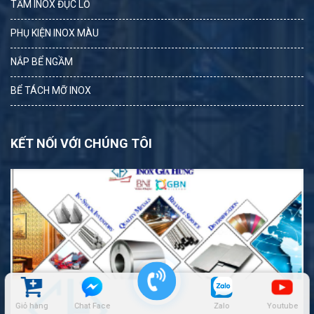
TẤM INOX ĐỤC LỖ
PHỤ KIỆN INOX MÀU
NẮP BỂ NGẦM
BỂ TÁCH MỠ INOX
KẾT NỐI VỚI CHÚNG TÔI
Giỏ hàng
Chat Face
Zalo
Youtube