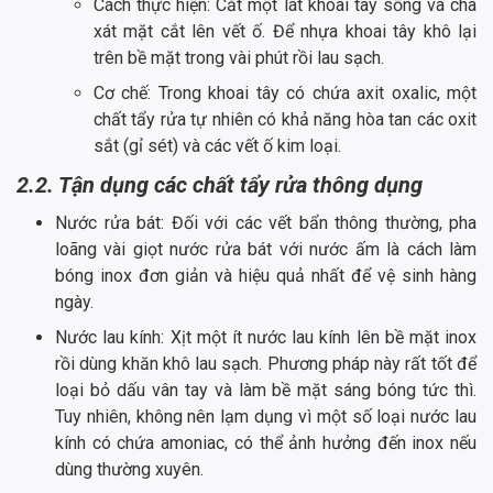
Cách thực hiện: Cắt một lát khoai tây sống và chà
xát mặt cắt lên vết ố. Để nhựa khoai tây khô lại
trên bề mặt trong vài phút rồi lau sạch.
Cơ chế: Trong khoai tây có chứa axit oxalic, một
chất tẩy rửa tự nhiên có khả năng hòa tan các oxit
sắt (gỉ sét) và các vết ố kim loại.
2.2. Tận dụng các chất tẩy rửa thông dụng
Nước rửa bát: Đối với các vết bẩn thông thường, pha
loãng vài giọt nước rửa bát với nước ấm là cách làm
bóng inox đơn giản và hiệu quả nhất để vệ sinh hàng
ngày.
Nước lau kính: Xịt một ít nước lau kính lên bề mặt inox
rồi dùng khăn khô lau sạch. Phương pháp này rất tốt để
loại bỏ dấu vân tay và làm bề mặt sáng bóng tức thì.
Tuy nhiên, không nên lạm dụng vì một số loại nước lau
kính có chứa amoniac, có thể ảnh hưởng đến inox nếu
dùng thường xuyên.