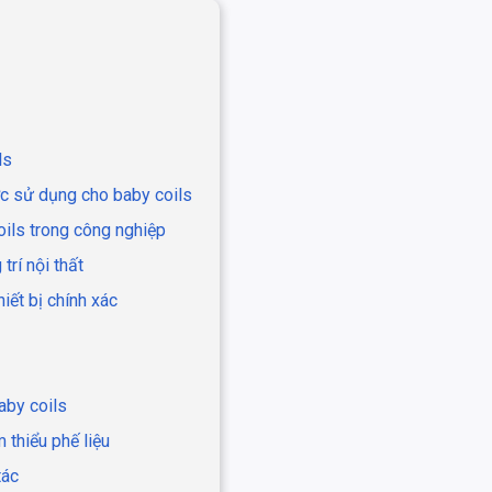
ls
ợc sử dụng cho baby coils
ils trong công nghiệp
trí nội thất
hiết bị chính xác
baby coils
 thiểu phế liệu
tác