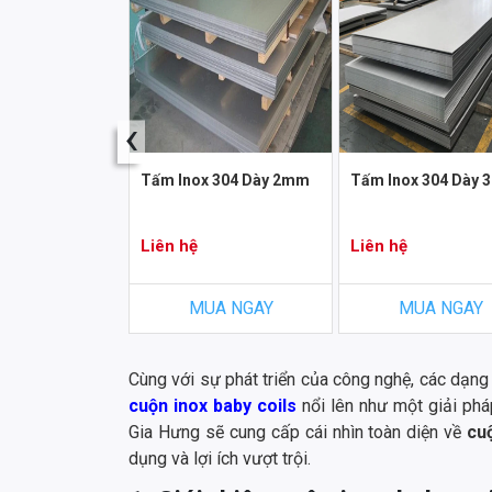
‹
x 304/BA
Tấm Inox 304 Dày 2mm
Tấm Inox 304 Dày
Liên hệ
Liên hệ
A NGAY
MUA NGAY
MUA NGAY
Cùng với sự phát triển của công nghệ, các dạng
cuộn inox baby coils
nổi lên như một giải pháp
Gia Hưng sẽ cung cấp cái nhìn toàn diện về
cu
dụng và lợi ích vượt trội.