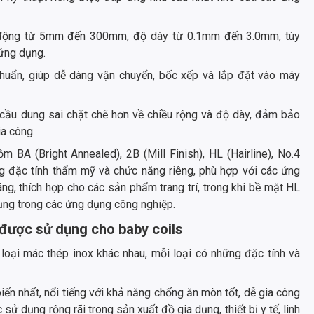
 động từ 5mm đến 300mm, độ dày từ 0.1mm đến 3.0mm, tùy
 ứng dụng.
huẩn, giúp dễ dàng vận chuyển, bốc xếp và lắp đặt vào máy
cầu dung sai chặt chẽ hơn về chiều rộng và độ dày, đảm bảo
ia công.
 BA (Bright Annealed), 2B (Mill Finish), HL (Hairline), No.4
g đặc tính thẩm mỹ và chức năng riêng, phù hợp với các ứng
ng, thích hợp cho các sản phẩm trang trí, trong khi bề mặt HL
ng trong các ứng dụng công nghiệp.
n được sử dụng cho baby coils
loại mác thép inox khác nhau, mỗi loại có những đặc tính và
iến nhất, nổi tiếng với khả năng chống ăn mòn tốt, dễ gia công
sử dụng rộng rãi trong sản xuất đồ gia dụng, thiết bị y tế, linh