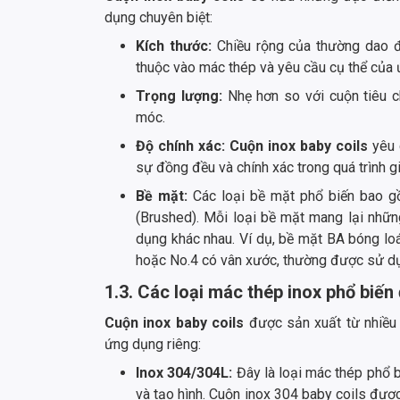
dụng chuyên biệt:
Kích thước:
Chiều rộng của thường dao
thuộc vào mác thép và yêu cầu cụ thể của
Trọng lượng:
Nhẹ hơn so với cuộn tiêu c
móc.
Độ chính xác:
Cuộn inox baby coils
yêu 
sự đồng đều và chính xác trong quá trình g
Bề mặt:
Các loại bề mặt phổ biến bao gồm
(Brushed). Mỗi loại bề mặt mang lại nhữn
dụng khác nhau. Ví dụ, bề mặt BA bóng loá
hoặc No.4 có vân xước, thường được sử dụ
1.3. Các loại mác thép inox phổ biế
Cuộn inox baby coils
được sản xuất từ nhiều 
ứng dụng riêng:
Inox 304/304L:
Đây là loại mác thép phổ b
và tạo hình. Cuộn inox 304 baby coils được 