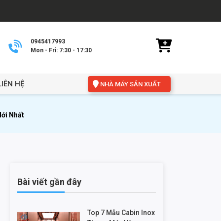
0945417993
Mon - Fri: 7:30 - 17:30
LIÊN HỆ
NHÀ MÁY SẢN XUẤT
ới Nhất
Bài viết gần đây
Top 7 Mẫu Cabin Inox