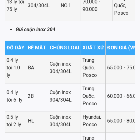
13 ly tới
70.000 -
304/304L
NO.1
Quốc,
75 ly
90.000
Posco
Giá cuộn inox 304
ĐỘ DÀY
BỀ MẶT
CHỦNG LOẠI
XUẤT XỨ
ĐƠN GIÁ (VNĐ
0.4 ly
Trung
Cuộn inox
tới 1.0
BA
Quốc,
65.000 - 75.00
304/304L
ly
Posco
Trung
0.4 ly
Cuộn inox
2B
Quốc,
60.000 - 66.00
tới 6 ly
304/304L
Posco
0.5 ly
Cuộn inox
Hyundai,
HL
65.000 - 80.00
tới 2 ly
304/304L
Posco
Trung