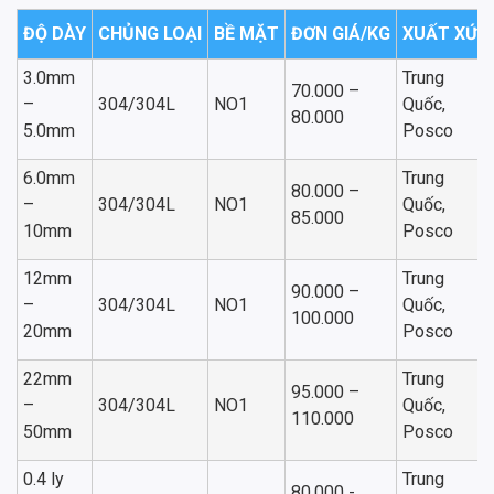
ĐỘ DÀY
CHỦNG LOẠI
BỀ MẶT
ĐƠN GIÁ/KG
XUẤT XỨ
3.0mm
Trung
70.000 –
–
304/304L
NO1
Quốc,
80.000
5.0mm
Posco
6.0mm
Trung
80.000 –
–
304/304L
NO1
Quốc,
85.000
10mm
Posco
12mm
Trung
90.000 –
–
304/304L
NO1
Quốc,
100.000
20mm
Posco
22mm
Trung
95.000 –
–
304/304L
NO1
Quốc,
110.000
50mm
Posco
0.4 ly
Trung
80.000 -