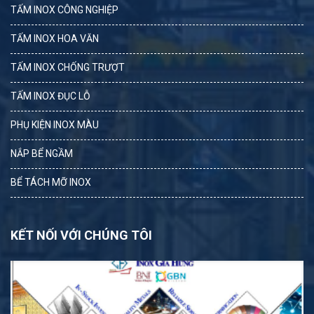
TẤM INOX CÔNG NGHIỆP
TẤM INOX HOA VĂN
TẤM INOX CHỐNG TRƯỢT
TẤM INOX ĐỤC LỖ
PHỤ KIỆN INOX MÀU
NẮP BỂ NGẦM
BỂ TÁCH MỠ INOX
KẾT NỐI VỚI CHÚNG TÔI