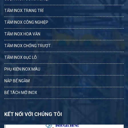
TẤM INOX TRANG TRÍ
TẤM INOX CÔNG NGHIỆP
TẤM INOX HOA VĂN
TẤM INOX CHỐNG TRƯỢT
TẤM INOX ĐỤC LỖ
PHỤ KIỆN INOX MÀU
NẮP BỂ NGẦM
BỂ TÁCH MỠ INOX
KẾT NỐI VỚI CHÚNG TÔI