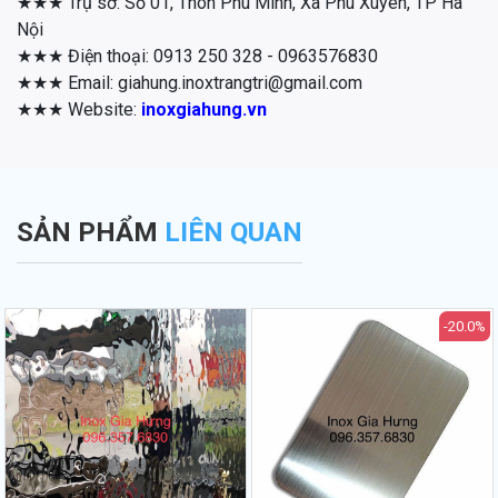
★★★ Trụ sở: Số 01, Thôn Phú Minh, Xã Phú Xuyên, TP Hà
Nội
★★★ Điện thoại: 0913 250 328 - 0963576830
★★★ Email: giahung.inoxtrangtri@gmail.com
★★★ Website:
inoxgiahung.vn
SẢN PHẨM
LIÊN QUAN
-20.0%