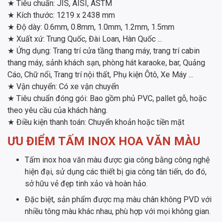
★ Tiêu chuẩn: JIS, AISI, ASTM
★ Kích thước: 1219 x 2438 mm
★ Độ dày: 0.6mm, 0.8mm, 1.0mm, 1.2mm, 1.5mm
★ Xuất xứ: Trung Quốc, Đài Loan, Hàn Quốc ...
★ Ứng dụng: Trang trí cửa tầng thang máy, trang trí cabin
thang máy, sảnh khách sạn, phòng hát karaoke, bar, Quảng
Cáo, Chữ nổi, Trang trí nội thất, Phụ kiện Ôtô, Xe Máy ...
★ Vận chuyển: Có xe vận chuyển
★ Tiêu chuẩn đóng gói: Bao gồm phủ PVC, pallet gỗ, hoặc
theo yêu cầu của khách hàng.
★ Điều kiện thanh toán: Chuyển khoản hoặc tiền mặt
ƯU ĐIỂM TẤM INOX HOA VĂN MÀU
Tấm inox hoa văn màu được gia công bằng công nghệ
hiện đại, sử dụng các thiết bị gia công tân tiến, do đó,
sở hữu vẻ đẹp tinh xảo và hoàn hảo.
Đặc biệt, sản phẩm được mạ màu chân không PVD với
nhiều tông màu khác nhau, phù hợp với mọi không gian.