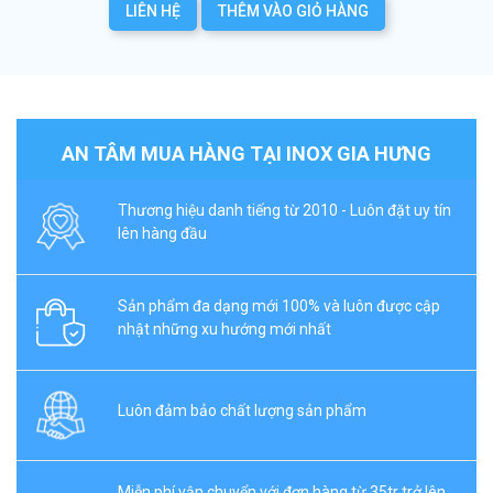
LIÊN HỆ
THÊM VÀO GIỎ HÀNG
AN TÂM MUA HÀNG TẠI INOX GIA HƯNG
Thương hiệu danh tiếng từ 2010 - Luôn đặt uy tín
lên hàng đầu
Sản phẩm đa dạng mới 100% và luôn được cập
nhật những xu hướng mới nhất
Luôn đảm bảo chất lượng sản phẩm
Miễn phí vận chuyển với đơn hàng từ 35tr trở lên