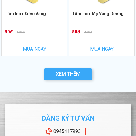
Tấm Inox Xước Vàng
Tấm Inox Mạ Vàng Gương
80đ
80đ
100đ
100đ
MUA NGAY
MUA NGAY
XEM THÊM
ĐĂNG KÝ TƯ VẤN
0945417993