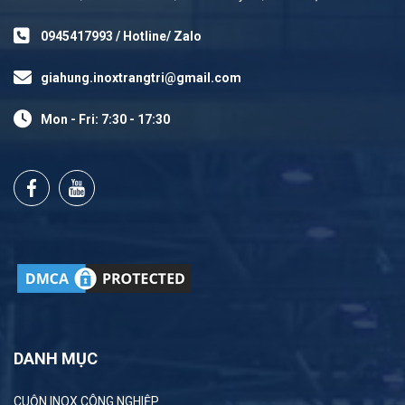
0945417993 / Hotline/ Zalo
giahung.inoxtrangtri@gmail.com
Mon - Fri: 7:30 - 17:30
DANH MỤC
CUỘN INOX CÔNG NGHIỆP