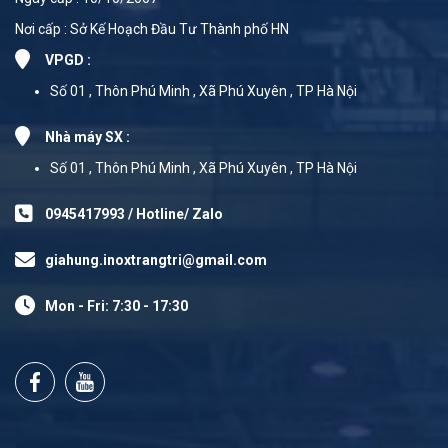
Nơi cấp : Sở Kế Hoạch Đầu Tư Thành phố HN
VPGD :
Số 01 , Thôn Phú Minh , Xã Phú Xuyên , TP Hà Nội
Nhà máy SX :
Số 01 , Thôn Phú Minh , Xã Phú Xuyên , TP Hà Nội
0945417993 / Hotline/ Zalo
giahung.inoxtrangtri@gmail.com
Mon - Fri: 7:30 - 17:30