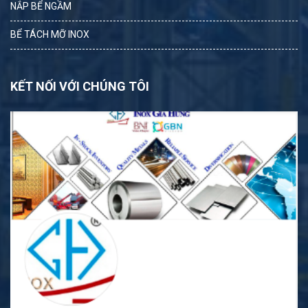
NẮP BỂ NGẦM
BỂ TÁCH MỠ INOX
KẾT NỐI VỚI CHÚNG TÔI