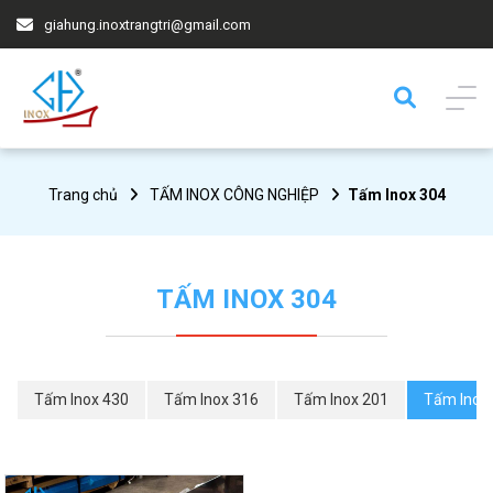
giahung.inoxtrangtri@gmail.com
Trang chủ
TẤM INOX CÔNG NGHIỆP
Tấm Inox 304
TẤM INOX 304
Tấm Inox 430
Tấm Inox 316
Tấm Inox 201
Tấm Inox