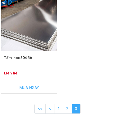
Tấm inox 304 BA
Liên hệ
MUA NGAY
<<
<
1
2
3