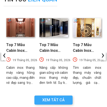
Top 7 Mẫu
Top 7 Mẫu
Top 7 Mẫu
‹
›
Cabin Inox
Cabin Inox
Cabin Inox
Thang Máy
Thang Máy Đen
Thang Máy
026
19 Tháng 05, 2026
19 Tháng 05, 2026
19 Tháng 05, 2026
Vàng Hồng
Nổi Bật Xu
Vàng Được Ưa
Sang Trọng
Hướng Nhất
Chuộng Nhất
g
Cabin inox thang
Nâng cấp không
Tìm cabin inox
x
máy vàng hồng
gian sống với cabin
thang máy vàng
Nhất
c
cao cấp, mang đến
inox thang máy
đẹp, chuẩn chất
.
vẻ đẹp sang trọng
đen tinh tế. Sự kết
lượng, giá cạnh
h
và đẳng cấp cho
hợp hoàn hảo giữa
tranh? Khám phá
,
không gian. Mẫu
độ bền inox 304 và
ngay các mẫu
n
mã đa dạng, bền
sắc đen thời
sang trọng, tối ưu
XEM TẤT CẢ
g
bỉ, giá tại xưởng.
thượng. Xem ngay!
cho mọi không