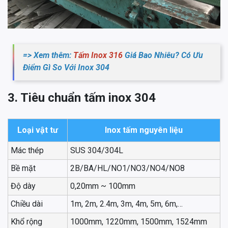
=> Xem thêm:
Tấm Inox 316
Giá Bao Nhiêu? Có Ưu
Điểm Gì So Với Inox 304
3. Tiêu chuẩn tấm inox 304
Loại vật tư
Inox tấm nguyên liệu
Mác thép
SUS 304/304L
Bề mặt
2B/BA/HL/NO1/NO3/NO4/NO8
Độ dày
0,20mm ~ 100mm
Chiều dài
1m, 2m, 2.4m, 3m, 4m, 5m, 6m,…
Khổ rộng
1000mm, 1220mm, 1500mm, 1524mm