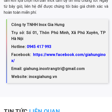
tâm khi lựa chọn nơi bán inox tấm uy tín như chúng tôi. Ngay
từ bây giờ, liên hệ để được chúng tôi báo giá chính xác và
hoàn toàn miễn phí.
Công ty TNHH Inox Gia Hưng
Trụ sở: Số 01, Thôn Phú Minh, Xã Phú Xuyên, TP
Hà Nội
Hotline:
0945 417 993
Facebook:
https://www.facebook.com/giahungino
x/
Email: giahung.inoxtrangtri@gmail.com
Website: inoxgiahung.vn
TIN TỨC
LIÊN QUAN