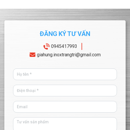
Xem ngay!
gian!
ĐĂNG KÝ TƯ VẤN
0945417993
giahung.inoxtrangtri@gmail.com