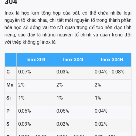
304
Inox là hợp kim tổng hợp của sắt, có thể chứa nhiều loại
nguyên tố khác nhau, chi tiết mỗi nguyên tố trong thành phần
hóa học sẽ đóng vai trò rất quan trọng để tạo nên đặc tính
riêng, sau đây là những nguyên tố chính và quan trọng đối
với thép không gỉ inox lá.
Inox 304
Inox 304L
Inox 304H
C
0.07%
0.03%
0.04% - 0.08%
Mn
2%
2%
2%
Si
1%
1%
1%
P
0.05%
0.05%
0.04%
S
0.03%
0.02%
0.02%