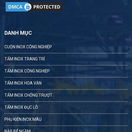
DANH MỤC
CUỘN INOX CÔNG NGHIỆP
TẤM INOX TRANG TRÍ
TẤM INOX CÔNG NGHIỆP
TẤM INOX HOA VĂN
TẤM INOX CHỐNG TRƯỢT
TẤM INOX ĐỤC LỖ
PHỤ KIỆN INOX MÀU
NẮP BỂ NGẦM