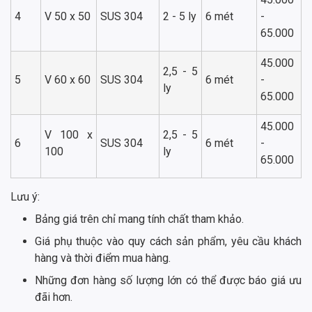
4
V 50 x 50
SUS 304
2 - 5 ly
6 mét
-
65.000
45.000
2,5 - 5
5
V 60 x 60
SUS 304
6 mét
-
ly
65.000
45.000
V 100 x
2,5 - 5
6
SUS 304
6 mét
-
100
ly
65.000
Lưu ý:
Bảng giá trên chỉ mang tính chất tham khảo.
Giá phụ thuộc vào quy cách sản phẩm, yêu cầu khách
hàng và thời điểm mua hàng.
Những đơn hàng số lượng lớn có thể được báo giá ưu
đãi hơn.