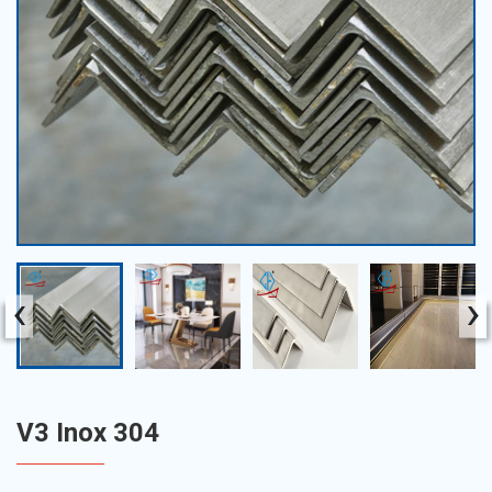
‹
›
V3 Inox 304