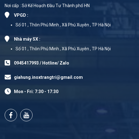
Nơi cấp : Sở Kế Hoạch Đầu Tư Thành phố HN
VPGD :
Số 01 , Thôn Phú Minh , Xã Phú Xuyên , TP Hà Nội
Nhà máy SX :
Số 01 , Thôn Phú Minh , Xã Phú Xuyên , TP Hà Nội
0945417993 / Hotline/ Zalo
giahung.inoxtrangtri@gmail.com
Mon - Fri: 7:30 - 17:30