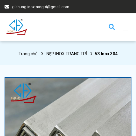
giahung.inoxtrangtri@gmail.com
Trang chủ
NẸP INOX TRANG TRÍ
V3 Inox 304