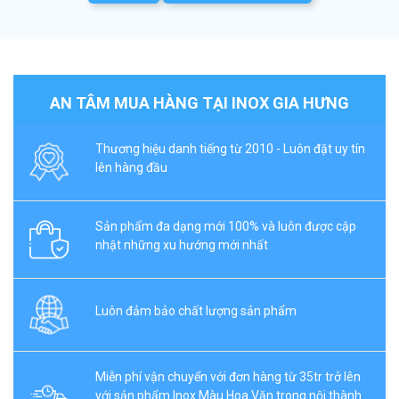
AN TÂM MUA HÀNG TẠI INOX GIA HƯNG
Thương hiệu danh tiếng từ 2010 - Luôn đặt uy tín
lên hàng đầu
Sản phẩm đa dạng mới 100% và luôn được cập
nhật những xu hướng mới nhất
Luôn đảm bảo chất lượng sản phẩm
Miễn phí vận chuyển với đơn hàng từ 35tr trở lên
với sản phẩm Inox Màu Hoa Văn trong nội thành