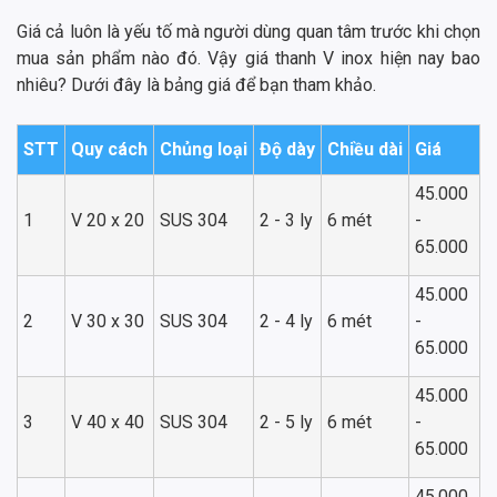
Giá cả luôn là yếu tố mà người dùng quan tâm trước khi chọn
mua sản phẩm nào đó. Vậy giá thanh V inox hiện nay bao
nhiêu? Dưới đây là bảng giá để bạn tham khảo.
STT
Quy cách
Chủng loại
Độ dày
Chiều dài
Giá
45.000
1
V 20 x 20
SUS 304
2 - 3 ly
6 mét
-
65.000
45.000
2
V 30 x 30
SUS 304
2 - 4 ly
6 mét
-
65.000
45.000
3
V 40 x 40
SUS 304
2 - 5 ly
6 mét
-
65.000
45.000