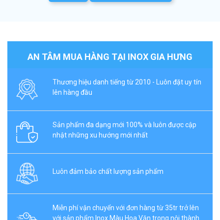
AN TÂM MUA HÀNG TẠI INOX GIA HƯNG
Thương hiệu danh tiếng từ 2010 - Luôn đặt uy tín
lên hàng đầu
Sản phẩm đa dạng mới 100% và luôn được cập
nhật những xu hướng mới nhất
Luôn đảm bảo chất lượng sản phẩm
Miễn phí vận chuyển với đơn hàng từ 35tr trở lên
với sản phẩm Inox Màu Hoa Văn trong nội thành