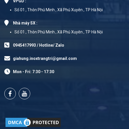
VPGD :
Số 01 , Thôn Phú Minh , Xã Phú Xuyên , TP Hà Nội
Nhà máy SX :
Số 01 , Thôn Phú Minh , Xã Phú Xuyên , TP Hà Nội
0945417993 / Hotline/ Zalo
giahung.inoxtrangtri@gmail.com
Mon - Fri: 7:30 - 17:30