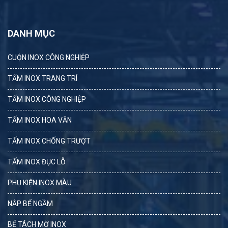
DANH MỤC
CUỘN INOX CÔNG NGHIỆP
TẤM INOX TRANG TRÍ
TẤM INOX CÔNG NGHIỆP
TẤM INOX HOA VĂN
TẤM INOX CHỐNG TRƯỢT
TẤM INOX ĐỤC LỖ
PHỤ KIỆN INOX MÀU
NẮP BỂ NGẦM
BỂ TÁCH MỠ INOX