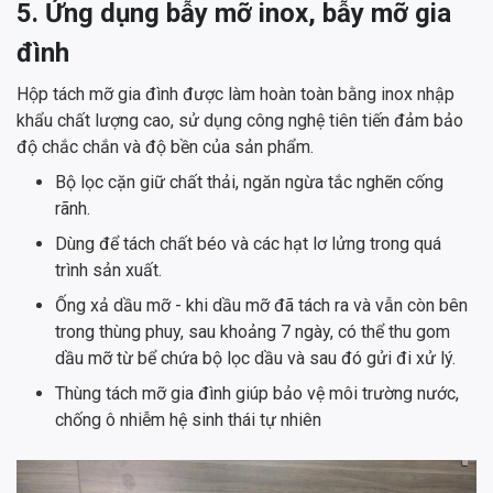
5. Ứng dụng bẫy mỡ inox, bẫy mỡ gia
đình
Hộp tách mỡ gia đình được làm hoàn toàn bằng inox nhập
khẩu chất lượng cao, sử dụng công nghệ tiên tiến đảm bảo
độ chắc chắn và độ bền của sản phẩm.
Bộ lọc cặn giữ chất thải, ngăn ngừa tắc nghẽn cống
rãnh.
Dùng để tách chất béo và các hạt lơ lửng trong quá
trình sản xuất.
Ống xả dầu mỡ - khi dầu mỡ đã tách ra và vẫn còn bên
trong thùng phuy, sau khoảng 7 ngày, có thể thu gom
dầu mỡ từ bể chứa bộ lọc dầu và sau đó gửi đi xử lý.
Thùng tách mỡ gia đình giúp bảo vệ môi trường nước,
chống ô nhiễm hệ sinh thái tự nhiên