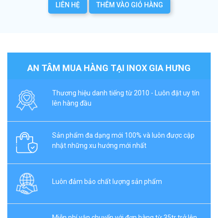
LIÊN HỆ
THÊM VÀO GIỎ HÀNG
AN TÂM MUA HÀNG TẠI INOX GIA HƯNG
Thương hiệu danh tiếng từ 2010 - Luôn đặt uy tín
lên hàng đầu
Sản phẩm đa dạng mới 100% và luôn được cập
nhật những xu hướng mới nhất
Luôn đảm bảo chất lượng sản phẩm
Miễn phí vận chuyển với đơn hàng từ 35tr trở lên