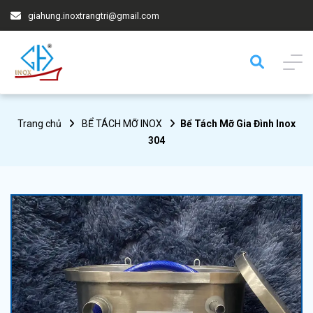
giahung.inoxtrangtri@gmail.com
Trang chủ
BỂ TÁCH MỠ INOX
Bể Tách Mỡ Gia Đình Inox
304