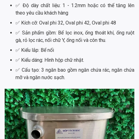
✅ Độ dày chất liệu: 1 - 1.2mm hoặc có thể tăng lên
theo yêu cầu khách hàng
✅ Kích cỡ: Oval phi 32, Oval phi 42, Oval phi 48
✅ Sản phẩm gồm: Bể lọc inox, ống thoát khí, ống ruột
gà, rỏ lọc rác, nối chữ Y, ống nối và côn thu.
✅ Kiểu lắp: Bể nổi
✅ Kiểu dáng: Hình hộp chữ nhật.
✅ Cấu tạo: 3 ngăn bao gồm ngăn chứa rác, ngăn chứa
mỡ và ngăn nước sạch.