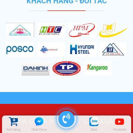
KHÁCH HÀNG - ĐỐI TÁC
ĐỊA CHỈ & NHÀ MÁY SẢN XUẤT
Giỏ hàng
Chat Face
Zalo
Youtube