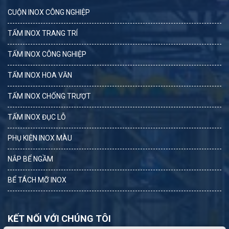
CUỘN INOX CÔNG NGHIỆP
TẤM INOX TRANG TRÍ
TẤM INOX CÔNG NGHIỆP
TẤM INOX HOA VĂN
TẤM INOX CHỐNG TRƯỢT
TẤM INOX ĐỤC LỖ
PHỤ KIỆN INOX MÀU
NẮP BỂ NGẦM
BỂ TÁCH MỠ INOX
KẾT NỐI VỚI CHÚNG TÔI