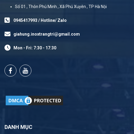
Số 01 , Thôn Phú Minh , Xã Phú Xuyên , TP Hà Nội
0945417993 / Hotline/ Zalo
giahung.inoxtrangtri@gmail.com
Mon - Fri: 7:30 - 17:30
DANH MỤC