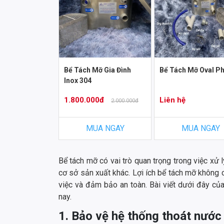
ỡ Oval Phi 32
Bể Tách Mỡ Gia Đình
Bể Tách Mỡ Oval Ph
Inox 304
1.800.000đ
Liên hệ
2.000.000đ
A NGAY
MUA NGAY
MUA NGAY
Bể tách mỡ có vai trò quan trọng trong việc xử 
cơ sở sản xuất khác. Lợi ích bể tách mỡ không 
việc và đảm bảo an toàn. Bài viết dưới đây củ
nay.
1. Bảo vệ hệ thống thoát nước