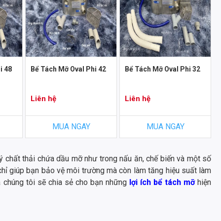
i 48
Bể Tách Mỡ Oval Phi 42
Bể Tách Mỡ Oval Phi 32
Liên hệ
Liên hệ
MUA NGAY
MUA NGAY
lý chất thải chứa dầu mỡ như trong nấu ăn, chế biến và một số
chỉ giúp bạn bảo vệ môi trường mà còn làm tăng hiệu suất làm
a chúng tôi sẽ chia sẻ cho bạn những
lợi ích bể tách mỡ
hiện