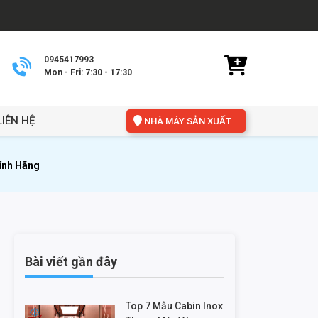
0945417993
Mon - Fri: 7:30 - 17:30
LIÊN HỆ
NHÀ MÁY SẢN XUẤT
hính Hãng
Bài viết gần đây
Top 7 Mẫu Cabin Inox