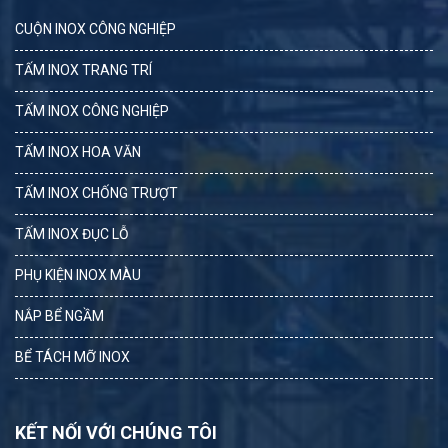
CUỘN INOX CÔNG NGHIỆP
TẤM INOX TRANG TRÍ
TẤM INOX CÔNG NGHIỆP
TẤM INOX HOA VĂN
TẤM INOX CHỐNG TRƯỢT
TẤM INOX ĐỤC LỖ
PHỤ KIỆN INOX MÀU
NẮP BỂ NGẦM
BỂ TÁCH MỠ INOX
KẾT NỐI VỚI CHÚNG TÔI