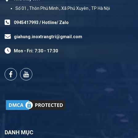
Số 01 , Thôn Phú Minh , Xã Phú Xuyên , TP Hà Nội
0945417993 / Hotline/ Zalo
giahung.inoxtrangtri@gmail.com
Mon - Fri: 7:30 - 17:30
DANH MỤC