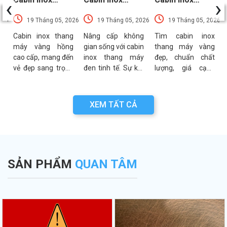
‹
›
Thang Máy
Thang Máy Đen
Thang Máy
026
19 Tháng 05, 2026
19 Tháng 05, 2026
19 Tháng 05, 2026
Vàng Hồng
Nổi Bật Xu
Vàng Được Ưa
Sang Trọng
Hướng Nhất
Chuộng Nhất
t
Cabin inox thang
Nâng cấp không
Tìm cabin inox
?
máy vàng hồng
gian sống với cabin
thang máy vàng
Nhất
t
cao cấp, mang đến
inox thang máy
đẹp, chuẩn chất
m
vẻ đẹp sang trọng
đen tinh tế. Sự kết
lượng, giá cạnh
ể
và đẳng cấp cho
hợp hoàn hảo giữa
tranh? Khám phá
h
không gian. Mẫu
độ bền inox 304 và
ngay các mẫu
á
mã đa dạng, bền
sắc đen thời
sang trọng, tối ưu
XEM TẤT CẢ
g
bỉ, giá tại xưởng.
thượng. Xem ngay!
cho mọi không
Xem ngay!
gian!
SẢN PHẨM
QUAN TÂM