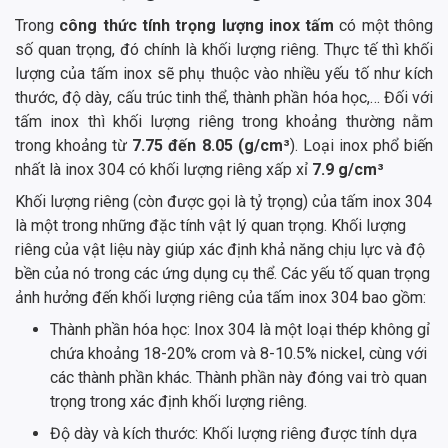
Trong
công thức tính trọng lượng inox tấm
có một thông
số quan trọng, đó chính là khối lượng riêng. Thực tế thì khối
lượng của tấm inox sẽ phụ thuộc vào nhiều yếu tố như kích
thước, độ dày, cấu trúc tinh thể, thành phần hóa học,… Đối với
tấm inox thì khối lượng riêng trong khoảng thường nằm
trong khoảng từ
7.75 đến 8.05 (g/cm³
). Loại inox phổ biến
nhất là inox 304 có khối lượng riêng xấp xỉ
7.9 g/cm³
Khối lượng riêng (còn được gọi là tỷ trọng) của tấm inox 304
là một trong những đặc tính vật lý quan trọng. Khối lượng
riêng của vật liệu này giúp xác định khả năng chịu lực và độ
bền của nó trong các ứng dụng cụ thể. Các yếu tố quan trọng
ảnh hưởng đến khối lượng riêng của tấm inox 304 bao gồm:
Thành phần hóa học: Inox 304 là một loại thép không gỉ
chứa khoảng 18-20% crom và 8-10.5% nickel, cùng với
các thành phần khác. Thành phần này đóng vai trò quan
trọng trong xác định khối lượng riêng.
Độ dày và kích thước: Khối lượng riêng được tính dựa