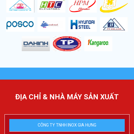
ĐỊA CHỈ & NHÀ MÁY SẢN XUẤT
CÔNG TY TNHH INOX GIA HƯNG