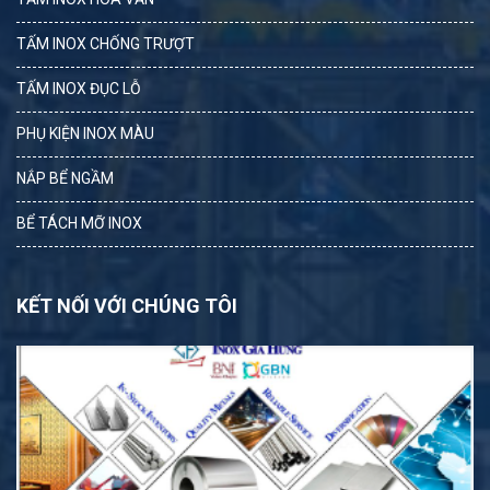
TẤM INOX CHỐNG TRƯỢT
TẤM INOX ĐỤC LỖ
PHỤ KIỆN INOX MÀU
NẮP BỂ NGẦM
BỂ TÁCH MỠ INOX
KẾT NỐI VỚI CHÚNG TÔI