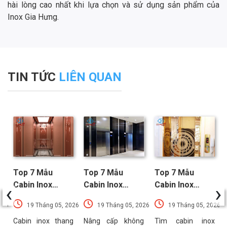
hài lòng cao nhất khi lựa chọn và sử dụng sản phẩm của
Inox Gia Hưng.
TIN TỨC
LIÊN QUAN
Top 7 Mẫu
Top 7 Mẫu
Top 7 Mẫu
‹
›
Cabin Inox
Cabin Inox
Cabin Inox
Thang Máy
Thang Máy Đen
Thang Máy
026
19 Tháng 05, 2026
19 Tháng 05, 2026
19 Tháng 05, 2026
Vàng Hồng
Nổi Bật Xu
Vàng Được Ưa
Sang Trọng
Hướng Nhất
Chuộng Nhất
g
Cabin inox thang
Nâng cấp không
Tìm cabin inox