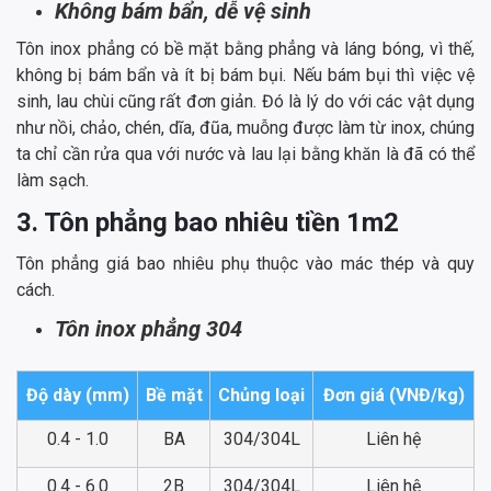
Không bám bẩn, dễ vệ sinh
Tôn inox phẳng có bề mặt bằng phẳng và láng bóng, vì thế,
không bị bám bẩn và ít bị bám bụi. Nếu bám bụi thì việc vệ
sinh, lau chùi cũng rất đơn giản. Đó là lý do với các vật dụng
như nồi, chảo, chén, dĩa, đũa, muỗng được làm từ inox, chúng
ta chỉ cần rửa qua với nước và lau lại bằng khăn là đã có thể
làm sạch.
3. Tôn phẳng bao nhiêu tiền 1m2
Tôn phẳng giá bao nhiêu phụ thuộc vào mác thép và quy
cách.
Tôn inox phẳng 304
Độ dày (mm)
Bề mặt
Chủng loại
Đơn giá (VNĐ/kg)
0.4 - 1.0
BA
304/304L
Liên hệ
0.4 - 6.0
2B
304/304L
Liên hệ