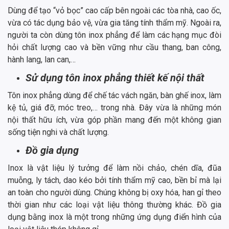
Dùng để tạo “vỏ bọc” cao cấp bên ngoài các tòa nhà, cao ốc,
vừa có tác dụng bảo vệ, vừa gia tăng tính thẩm mỹ. Ngoài ra,
người ta còn dùng tôn inox phẳng để làm các hạng mục đòi
hỏi chất lượng cao và bền vững như cầu thang, ban công,
hành lang, lan can,…
Sử dụng tôn inox phẳng thiết kế nội thất
Tôn inox phẳng dùng để chế tác vách ngăn, bàn ghế inox, làm
kệ tủ, giá đỡ, móc treo,… trong nhà. Đây vừa là những món
nội thất hữu ích, vừa góp phần mang đến một không gian
sống tiện nghi và chất lượng.
Đồ gia dụng
Inox là vật liệu lý tưởng để làm nồi chảo, chén dĩa, đũa
muỗng, ly tách, dao kéo bởi tính thẩm mỹ cao, bền bỉ mà lại
an toàn cho người dùng. Chúng không bị oxy hóa, han gỉ theo
thời gian như các loại vật liệu thông thường khác. Đồ gia
dụng bằng inox là một trong những ứng dụng điển hình của