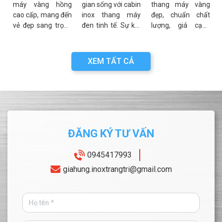
x
máy vàng hồng
gian sống với cabin
thang máy vàng
Nhất
c
cao cấp, mang đến
inox thang máy
đẹp, chuẩn chất
.
vẻ đẹp sang trọng
đen tinh tế. Sự kết
lượng, giá cạnh
h
và đẳng cấp cho
hợp hoàn hảo giữa
tranh? Khám phá
,
không gian. Mẫu
độ bền inox 304 và
ngay các mẫu
n
mã đa dạng, bền
sắc đen thời
sang trọng, tối ưu
XEM TẤT CẢ
g
bỉ, giá tại xưởng.
thượng. Xem ngay!
cho mọi không
Xem ngay!
gian!
ĐĂNG KÝ TƯ VẤN
0945417993
giahung.inoxtrangtri@gmail.com