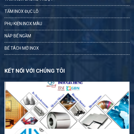
TẤM INOX ĐỤC LỖ
PHỤ KIỆN INOX MÀU
NẮP BỂ NGẦM
BỂ TÁCH MỠ INOX
KẾT NỐI VỚI CHÚNG TÔI