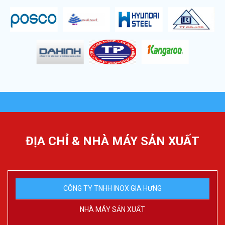
ĐỊA CHỈ & NHÀ MÁY SẢN XUẤT
CÔNG TY TNHH INOX GIA HƯNG
NHÀ MÁY SẢN XUẤT