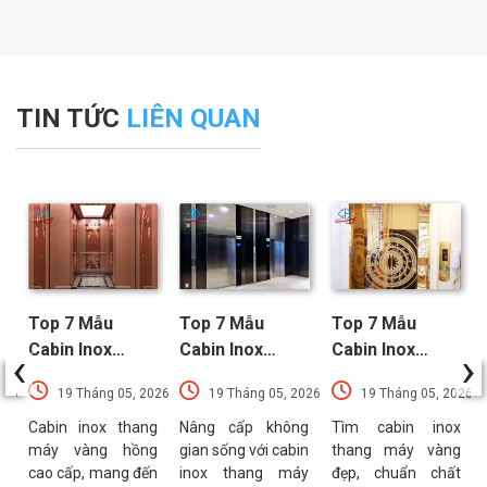
TIN TỨC
LIÊN QUAN
Top 7 Mẫu
Top 7 Mẫu
Top 7 Mẫu
‹
›
Cabin Inox
Cabin Inox
Cabin Inox
Thang Máy
Thang Máy Đen
Thang Máy
026
19 Tháng 05, 2026
19 Tháng 05, 2026
19 Tháng 05, 2026
Vàng Hồng
Nổi Bật Xu
Vàng Được Ưa
Sang Trọng
Hướng Nhất
Chuộng Nhất
g
Cabin inox thang
Nâng cấp không
Tìm cabin inox
x
máy vàng hồng
gian sống với cabin
thang máy vàng
Nhất
c
cao cấp, mang đến
inox thang máy
đẹp, chuẩn chất