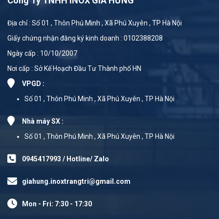
Công Ty TNHH INOX GIA HƯNG
Địa chỉ : Số 01 , Thôn Phú Minh , Xã Phú Xuyên , TP Hà Nội
Giấy chứng nhận đăng ký kinh doanh : 0102388208
Ngày cấp : 10/10/2007
Nơi cấp : Sở Kế Hoạch Đầu Tư Thành phố HN
VPGD :
Số 01 , Thôn Phú Minh , Xã Phú Xuyên , TP Hà Nội
Nhà máy SX :
Số 01 , Thôn Phú Minh , Xã Phú Xuyên , TP Hà Nội
0945417993 / Hotline/ Zalo
giahung.inoxtrangtri@gmail.com
Mon - Fri: 7:30 - 17:30