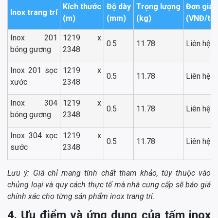
Kích thước
Độ dày
Trọng lượng
Đơn giá
Inox trang trí
(m)
(mm)
(kg)
(VNĐ/tấ
Inox 201
1219 x
0.5
11.78
Liên hệ
bóng gương
2348
Inox 201 sọc
1219 x
0.5
11.78
Liên hệ
xước
2348
Inox 304
1219 x
0.5
11.78
Liên hệ
bóng gương
2348
Inox 304 xọc
1219 x
0.5
11.78
Liên hệ
sước
2348
Lưu ý: Giá chỉ mang tính chất tham khảo, tùy thuộc vào
chủng loại và quy cách thực tế mà nhà cung cấp sẽ báo giá
chính xác cho từng sản phẩm inox trang trí.
4. Ưu điểm và ứng dụng của tấm inox