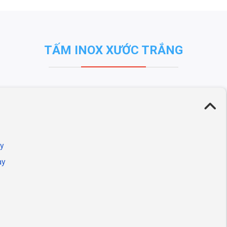
TẤM INOX XƯỚC TRẮNG
ay
ay