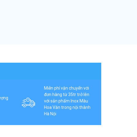
Miễn phí vận chuyển với
đơn hàng từ 35tr trở lên
ượng
với sản phẩm Inox Màu
Hoa Văn trong nội thành
Hà Nội