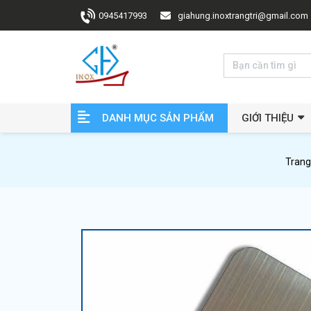
0945417993
giahung.inoxtrangtri@gmail.com
DANH MỤC SẢN PHẨM
GIỚI THIỆU
Trang