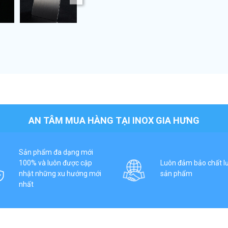
AN TÂM MUA HÀNG TẠI INOX GIA HƯNG
Sản phẩm đa dạng mới
100% và luôn được cập
Luôn đảm bảo chất l
nhật những xu hướng mới
sản phẩm
nhất