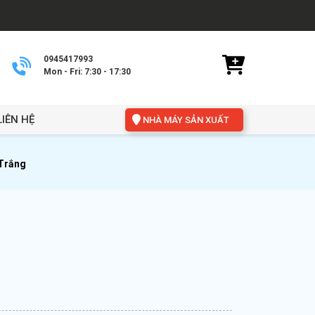
0945417993
Mon - Fri: 7:30 - 17:30
LIÊN HỆ
NHÀ MÁY SẢN XUẤT
Trắng
g