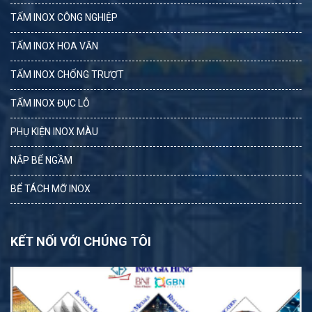
TẤM INOX CÔNG NGHIỆP
TẤM INOX HOA VĂN
TẤM INOX CHỐNG TRƯỢT
TẤM INOX ĐỤC LỖ
PHỤ KIỆN INOX MÀU
NẮP BỂ NGẦM
BỂ TÁCH MỠ INOX
KẾT NỐI VỚI CHÚNG TÔI