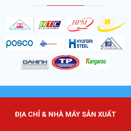
ĐỊA CHỈ & NHÀ MÁY SẢN XUẤT