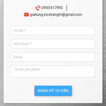
0945417993
giahung.inoxtrangtri@gmail.com
ĐĂNG KÝ TƯ VẤN