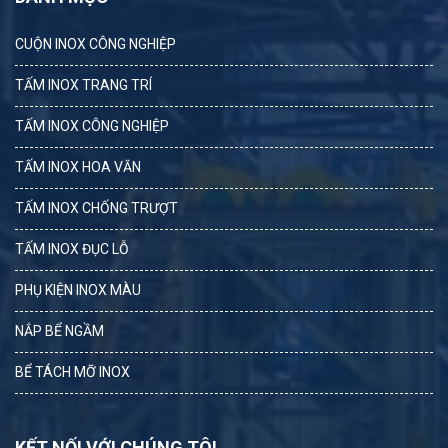
CUỘN INOX CÔNG NGHIỆP
TẤM INOX TRANG TRÍ
TẤM INOX CÔNG NGHIỆP
TẤM INOX HOA VĂN
TẤM INOX CHỐNG TRƯỢT
TẤM INOX ĐỤC LỖ
PHỤ KIỆN INOX MÀU
NẮP BỂ NGẦM
BỂ TÁCH MỠ INOX
KẾT NỐI VỚI CHÚNG TÔI