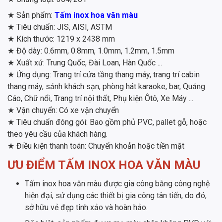
★ Sản phẩm:
Tấm inox hoa văn màu
★ Tiêu chuẩn: JIS, AISI, ASTM
★ Kích thước: 1219 x 2438 mm
★ Độ dày: 0.6mm, 0.8mm, 1.0mm, 1.2mm, 1.5mm
★ Xuất xứ: Trung Quốc, Đài Loan, Hàn Quốc ...
★ Ứng dụng: Trang trí cửa tầng thang máy, trang trí cabin
thang máy, sảnh khách sạn, phòng hát karaoke, bar, Quảng
Cáo, Chữ nổi, Trang trí nội thất, Phụ kiện Ôtô, Xe Máy ...
★ Vận chuyển: Có xe vận chuyển
★ Tiêu chuẩn đóng gói: Bao gồm phủ PVC, pallet gỗ, hoặc
theo yêu cầu của khách hàng.
★ Điều kiện thanh toán: Chuyển khoản hoặc tiền mặt
ƯU ĐIỂM TẤM INOX HOA VĂN MÀU
Tấm inox hoa văn màu được gia công bằng công nghệ
hiện đại, sử dụng các thiết bị gia công tân tiến, do đó,
sở hữu vẻ đẹp tinh xảo và hoàn hảo.