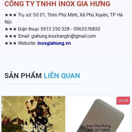
CÔNG TY TNHH INOX GIA HƯNG
★★★ Trụ sở: Số 01, Thôn Phú Minh, Xã Phú Xuyên, TP Hà
Nội
★★★ Điện thoại: 0913 250 328 - 0963576830
★★★ Email: giahung.inoxtrangtri@gmail.com
★★★ Website:
inoxgiahung.vn
SẢN PHẨM
LIÊN QUAN
-20.0%