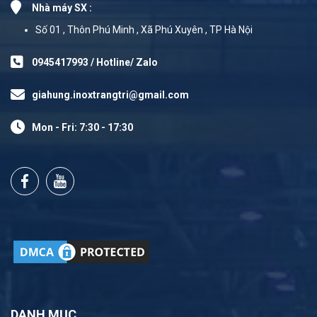
Nhà máy SX :
Số 01 , Thôn Phú Minh , Xã Phú Xuyên , TP Hà Nội
0945417993 / Hotline/ Zalo
giahung.inoxtrangtri@gmail.com
Mon - Fri: 7:30 - 17:30
DANH MỤC