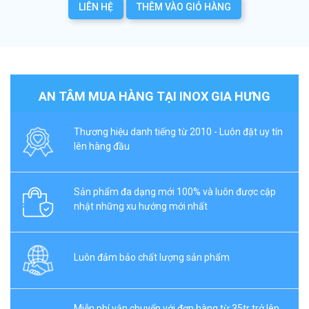
LIÊN HỆ
THÊM VÀO GIỎ HÀNG
AN TÂM MUA HÀNG TẠI INOX GIA HƯNG
Thương hiệu danh tiếng từ 2010 - Luôn đặt uy tín
lên hàng đầu
Sản phẩm đa dạng mới 100% và luôn được cập
nhật những xu hướng mới nhất
Luôn đảm bảo chất lượng sản phẩm
Miễn phí vận chuyển với đơn hàng từ 35tr trở lên