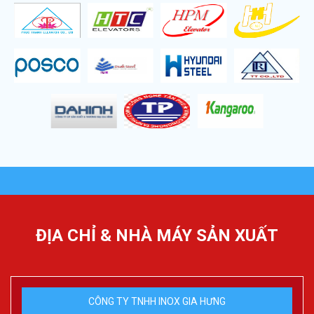
ĐỊA CHỈ & NHÀ MÁY SẢN XUẤT
CÔNG TY TNHH INOX GIA HƯNG