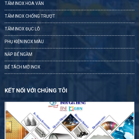
TẤM INOX HOA VĂN
TẤM INOX CHỐNG TRƯỢT
TẤM INOX ĐỤC LỖ
PHỤ KIỆN INOX MÀU
NẮP BỂ NGẦM
BỂ TÁCH MỠ INOX
KẾT NỐI VỚI CHÚNG TÔI