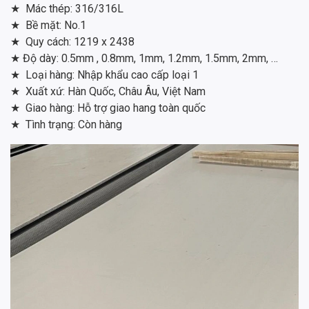
★
Mác thép: 316/316L
★
Bề mặt: No.1
★
Quy cách: 1219 x 2438
★
Độ dày: 0.5mm , 0.8mm, 1mm, 1.2mm, 1.5mm, 2mm, …
★
Loại hàng: Nhập khẩu cao cấp loại 1
★
Xuất xứ: Hàn Quốc, Châu Âu, Việt Nam
★
Giao hàng: Hỗ trợ giao hang toàn quốc
★
Tình trạng: Còn hàng