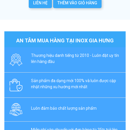
LIÊN HỆ
THÊM VÀO GIỎ HÀNG
AN TÂM MUA HÀNG TẠI INOX GIA HƯNG
Thương hiệu danh tiếng từ 2010 - Luôn đặt uy tín
lên hàng đầu
Sản phẩm đa dạng mới 100% và luôn được cập
nhật những xu hướng mới nhất
Luôn đảm bảo chất lượng sản phẩm
Miễn phí vận chuyển với đơn hàng từ 35tr trở lên