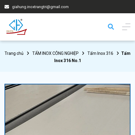
giahung.inoxtrangtri@gmail.com
Trang chủ
TẤM INOX CÔNG NGHIỆP
Tấm Inox 316
Tấm
Inox 316 No.1