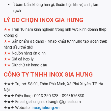
Ít bám bẩn, không han gỉ, thuận tiện khi vệ sinh, làm
sạch.
LÝ DO CHỌN INOX GIA HƯNG
★
★
Trên 10 năm kinh nghiệm trong lĩnh vực kinh doanh thép
không gỉ
★★
Sản phẩm đa dạng - Nhập khẩu từ những tập đoàn thép
hàng đầu thế giới
★★
Nguồn hàng ổn định
★★
Giá cả hợp lý
★★
Giữ chữ tín hàng đầu
CÔNG TY TNHH INOX GIA HƯNG
★★★ Trụ sở: Số 01, Thôn Phú Minh, Xã Phú Xuyên, TP Hà
Nội
★★★ Điện thoại: 0913 250 328 - 0963576830
★★★ Email: giahung.inoxtrangtri@gmail.com
★★★ Website:
inoxgiahung.vn