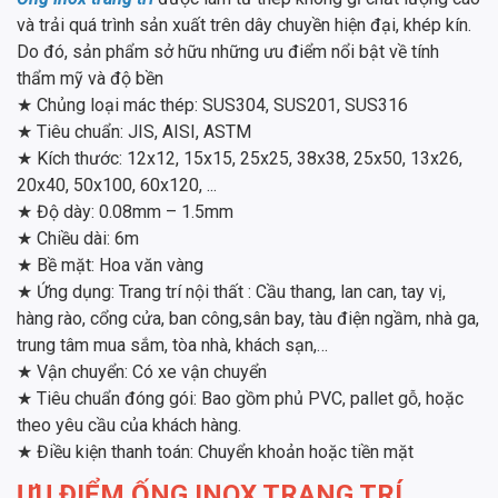
và trải quá trình sản xuất trên dây chuyền hiện đại, khép kín.
Do đó, sản phẩm sở hữu những ưu điểm nổi bật về tính
thẩm mỹ và độ bền
★ Chủng loại mác thép: SUS304, SUS201, SUS316
★ Tiêu chuẩn: JIS, AISI, ASTM
★ Kích thước: 12x12, 15x15, 25x25, 38x38, 25x50, 13x26,
20x40, 50x100, 60x120, ...
★ Độ dày: 0.08mm – 1.5mm
★ Chiều dài: 6m
★ Bề mặt: Hoa văn vàng
★ Ứng dụng: Trang trí nội thất : Cầu thang, lan can, tay vị,
hàng rào, cổng cửa, ban công,sân bay, tàu điện ngầm, nhà ga,
trung tâm mua sắm, tòa nhà, khách sạn,…
★ Vận chuyển: Có xe vận chuyển
★ Tiêu chuẩn đóng gói: Bao gồm phủ PVC, pallet gỗ, hoặc
theo yêu cầu của khách hàng.
★ Điều kiện thanh toán: Chuyển khoản hoặc tiền mặt
ƯU ĐIỂM ỐNG INOX TRANG TRÍ