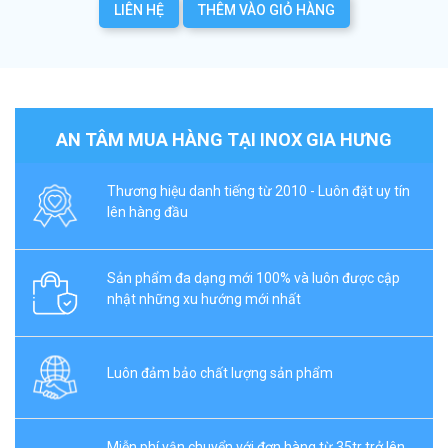
LIÊN HỆ
THÊM VÀO GIỎ HÀNG
AN TÂM MUA HÀNG TẠI INOX GIA HƯNG
Thương hiệu danh tiếng từ 2010 - Luôn đặt uy tín
lên hàng đầu
Sản phẩm đa dạng mới 100% và luôn được cập
nhật những xu hướng mới nhất
Luôn đảm bảo chất lượng sản phẩm
Miễn phí vận chuyển với đơn hàng từ 35tr trở lên