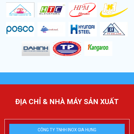
ĐỊA CHỈ & NHÀ MÁY SẢN XUẤT
CÔNG TY TNHH INOX GIA HƯNG