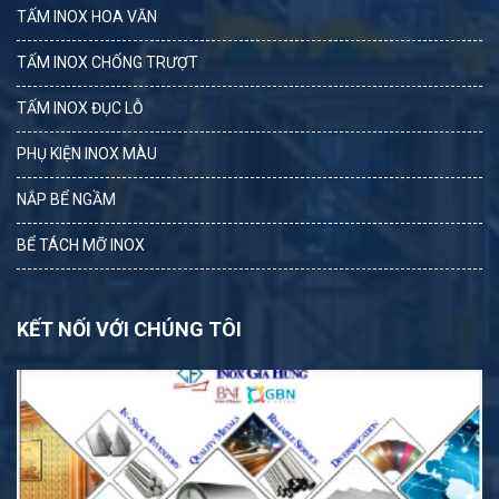
TẤM INOX HOA VĂN
TẤM INOX CHỐNG TRƯỢT
TẤM INOX ĐỤC LỖ
PHỤ KIỆN INOX MÀU
NẮP BỂ NGẦM
BỂ TÁCH MỠ INOX
KẾT NỐI VỚI CHÚNG TÔI