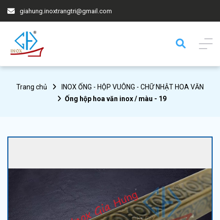
giahung.inoxtrangtri@gmail.com
Trang chủ
INOX ỐNG - HỘP VUÔNG - CHỮ NHẬT HOA VĂN
Ống hộp hoa văn inox / màu - 19