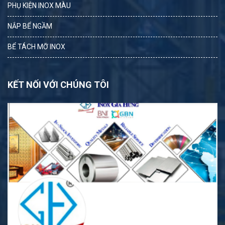
PHỤ KIỆN INOX MÀU
NẮP BỂ NGẦM
BỂ TÁCH MỠ INOX
KẾT NỐI VỚI CHÚNG TÔI