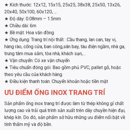
★ Kích thước: 12x12, 15x15, 25x25, 38x38, 25x50, 13x26,
20x40, 50x100, 60x120, ...
★ Độ dày: 0.08mm – 1.5mm
★ Chiều dài: 6m
★ Bề mặt: Hoa văn đồng
★ Ứng dụng: Trang trí nội thất : Cầu thang, lan can, tay vị,
hàng rào, cổng cửa, ban công,sân bay, tàu điện ngầm, nhà ga,
trung tâm mua sắm, tòa nhà, khách sạn,…
★ Vận chuyển: Có xe vận chuyển
★ Tiêu chuẩn đóng gói: Bao gồm phủ PVC, pallet gỗ, hoặc
theo yêu cầu của khách hàng.
★ Điều kiện thanh toán: Chuyển khoản hoặc tiền mặt
ƯU ĐIỂM ỐNG INOX TRANG TRÍ
Sản phẩm ống inox trang trí được làm từ thép không gỉ chất
lượng cao và trải quá trình sản xuất trên dây chuyền hiện đại,
khép kín. Do đó, sản phẩm sở hữu những ưu điểm nổi bật về
tính thẩm mỹ và độ bền.