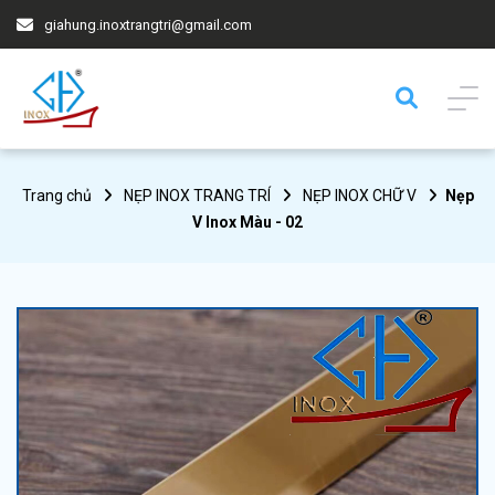
giahung.inoxtrangtri@gmail.com
Trang chủ
NẸP INOX TRANG TRÍ
NẸP INOX CHỮ V
Nẹp
V Inox Màu - 02