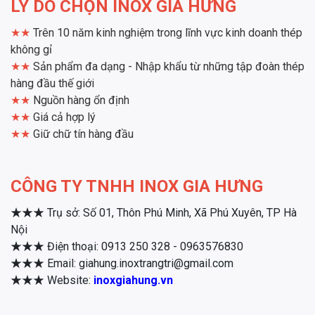
LÝ DO CHỌN INOX GIA HƯNG
★★
Trên 10 năm kinh nghiệm trong lĩnh vực kinh doanh thép
không gỉ
★★
Sản phẩm đa dạng - Nhập khẩu từ những tập đoàn thép
hàng đầu thế giới
★★
Nguồn hàng ổn định
★★
Giá cả hợp lý
★★
Giữ chữ tín hàng đầu
CÔNG TY TNHH INOX GIA HƯNG
★★★
Trụ sở: Số 01, Thôn Phú Minh, Xã Phú Xuyên, TP Hà
Nội
★★★
Điện thoại: 0913 250 328 - 0963576830
★★★
Email: giahung.inoxtrangtri@gmail.com
★★★
Website:
inoxgiahung.vn