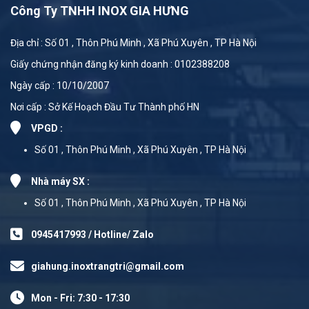
Công Ty TNHH INOX GIA HƯNG
Địa chỉ : Số 01 , Thôn Phú Minh , Xã Phú Xuyên , TP Hà Nội
Giấy chứng nhận đăng ký kinh doanh : 0102388208
Ngày cấp : 10/10/2007
Nơi cấp : Sở Kế Hoạch Đầu Tư Thành phố HN
VPGD :
Số 01 , Thôn Phú Minh , Xã Phú Xuyên , TP Hà Nội
Nhà máy SX :
Số 01 , Thôn Phú Minh , Xã Phú Xuyên , TP Hà Nội
0945417993 / Hotline/ Zalo
giahung.inoxtrangtri@gmail.com
Mon - Fri: 7:30 - 17:30