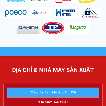
ĐỊA CHỈ & NHÀ MÁY SẢN XUẤT
CÔNG TY TNHH INOX GIA HƯNG
NHÀ MÁY SẢN XUẤT