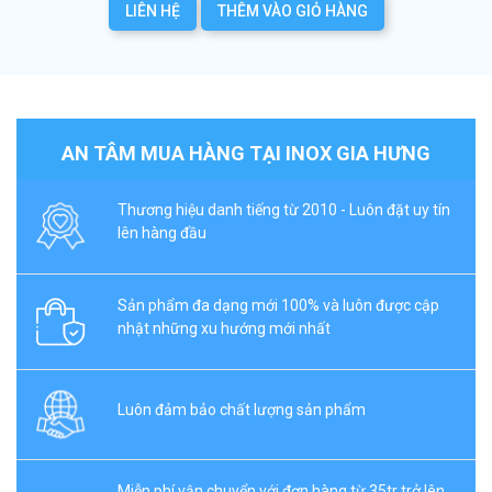
LIÊN HỆ
THÊM VÀO GIỎ HÀNG
AN TÂM MUA HÀNG TẠI INOX GIA HƯNG
Thương hiệu danh tiếng từ 2010 - Luôn đặt uy tín
lên hàng đầu
Sản phẩm đa dạng mới 100% và luôn được cập
nhật những xu hướng mới nhất
Luôn đảm bảo chất lượng sản phẩm
Miễn phí vận chuyển với đơn hàng từ 35tr trở lên