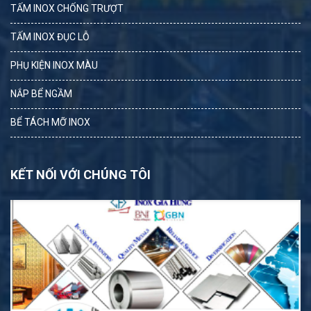
TẤM INOX CHỐNG TRƯỢT
TẤM INOX ĐỤC LỖ
PHỤ KIỆN INOX MÀU
NẮP BỂ NGẦM
BỂ TÁCH MỠ INOX
KẾT NỐI VỚI CHÚNG TÔI