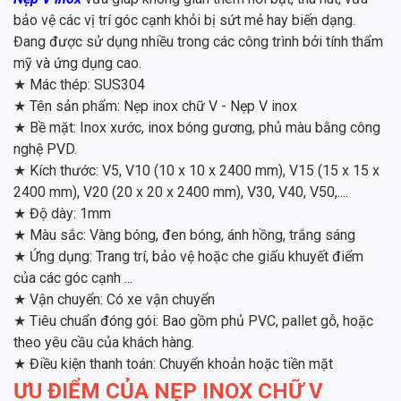
bảo vệ các vị trí góc cạnh khỏi bị sứt mẻ hay biến dạng.
Đang được sử dụng nhiều trong các công trình bởi tính thẩm
mỹ và ứng dụng cao.
★
Mác thép: SUS304
★
Tên sản phẩm: Nẹp inox chữ V - Nẹp V inox
★
Bề mặt: Inox xước, inox bóng gương, phủ màu bằng công
nghệ PVD.
★
Kích thước: V5, V10 (10 x 10 x 2400 mm), V15 (15 x 15 x
2400 mm), V20 (20 x 20 x 2400 mm), V30, V40, V50,....
★
Độ dày: 1mm
★
Màu sắc: Vàng bóng, đen bóng, ánh hồng, trắng sáng
★
Ứng dụng: Trang trí, bảo vệ hoặc che giấu khuyết điểm
của các góc cạnh ...
★
Vận chuyển: Có xe vận chuyển
★
Tiêu chuẩn đóng gói: Bao gồm phủ PVC, pallet gỗ, hoặc
theo yêu cầu của khách hàng.
★
Điều kiện thanh toán: Chuyển khoản hoặc tiền mặt
ƯU ĐIỂM CỦA NẸP INOX CHỮ V