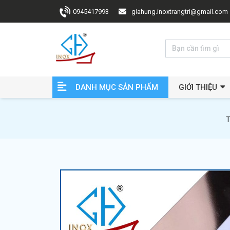
0945417993
giahung.inoxtrangtri@gmail.com
DANH MỤC SẢN PHẨM
GIỚI THIỆU
T