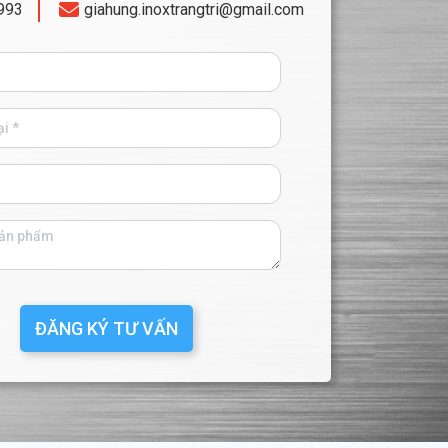
993
giahung.inoxtrangtri@gmail.com
ĐĂNG KÝ TƯ VẤN