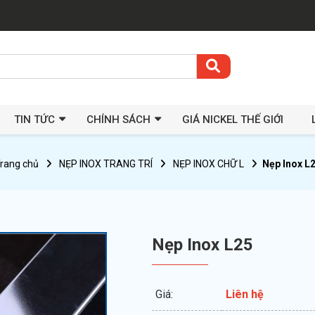
TIN TỨC
CHÍNH SÁCH
GIÁ NICKEL THẾ GIỚI
rang chủ
NẸP INOX TRANG TRÍ
NẸP INOX CHỮ L
Nẹp Inox L
Nẹp Inox L25
Giá:
Liên hệ