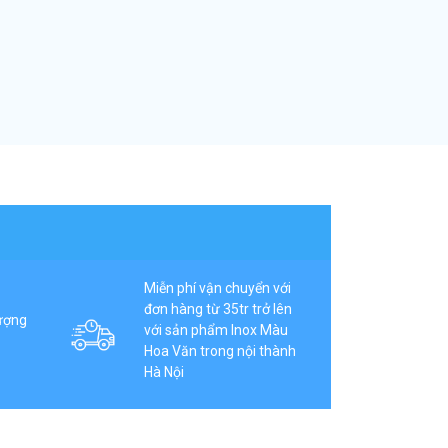
Miễn phí vận chuyển với
đơn hàng từ 35tr trở lên
ượng
với sản phẩm Inox Màu
Hoa Văn trong nội thành
Hà Nội