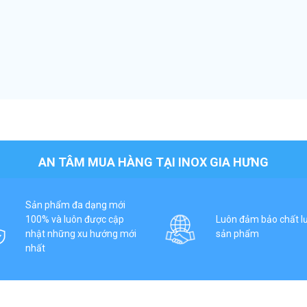
AN TÂM MUA HÀNG TẠI INOX GIA HƯNG
Sản phẩm đa dạng mới
100% và luôn được cập
Luôn đảm bảo chất l
nhật những xu hướng mới
sản phẩm
nhất