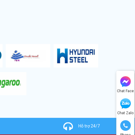
Chat Face
Chat Zalo
Hỗ trợ 24/7
Phone