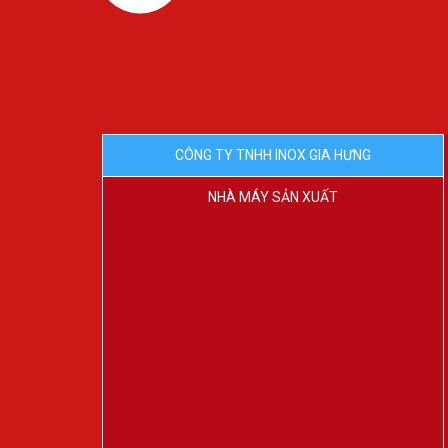
CÔNG TY TNHH INOX GIA HƯNG
NHÀ MÁY SẢN XUẤT