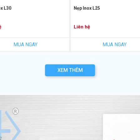
ox L30
Nẹp Inox L25
ệ
Liên hệ
MUA NGAY
MUA NGAY
XEM THÊM