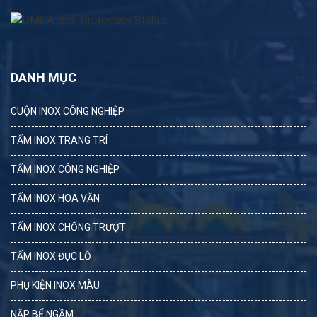
DANH MỤC
CUỘN INOX CÔNG NGHIỆP
TẤM INOX TRANG TRÍ
TẤM INOX CÔNG NGHIỆP
TẤM INOX HOA VĂN
TẤM INOX CHỐNG TRƯỢT
TẤM INOX ĐỤC LỖ
PHỤ KIỆN INOX MÀU
NẮP BỂ NGẦM