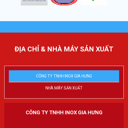
ĐỊA CHỈ & NHÀ MÁY SẢN XUẤT
CÔNG TY TNHH INOX GIA HƯNG
NHÀ MÁY SẢN XUẤT
CÔNG TY TNHH INOX GIA HƯNG