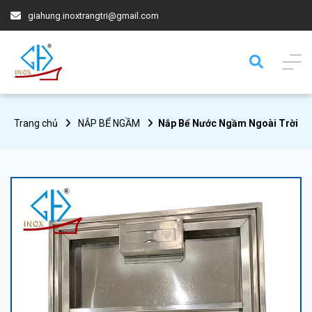
giahung.inoxtrangtri@gmail.com
Trang chủ
NẮP BỂ NGẦM
Nắp Bể Nước Ngầm Ngoài Trời