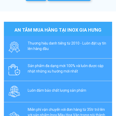
AN TÂM MUA HÀNG TẠI INOX GIA HƯNG
Thương hiệu danh tiếng từ 2010 - Luôn đặt uy tín
lên hàng đầu
Sản phẩm đa dạng mới 100% và luôn được cập
nhật những xu hướng mới nhất
Luôn đảm bảo chất lượng sản phẩm
Miễn phí vận chuyển với đơn hàng từ 35tr trở lên
với sản phẩm Inox Màu Hoa Văn trong nội thành