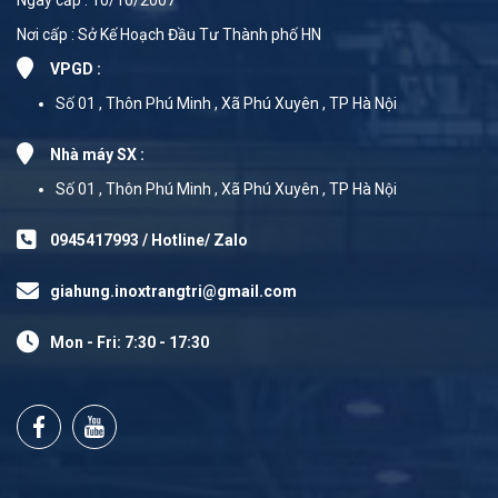
Nơi cấp : Sở Kế Hoạch Đầu Tư Thành phố HN
VPGD :
Số 01 , Thôn Phú Minh , Xã Phú Xuyên , TP Hà Nội
Nhà máy SX :
Số 01 , Thôn Phú Minh , Xã Phú Xuyên , TP Hà Nội
0945417993 / Hotline/ Zalo
giahung.inoxtrangtri@gmail.com
Mon - Fri: 7:30 - 17:30