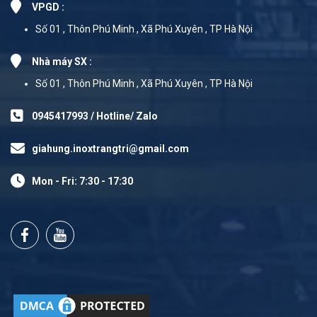
VPGD :
Số 01 , Thôn Phú Minh , Xã Phú Xuyên , TP Hà Nội
Nhà máy SX :
Số 01 , Thôn Phú Minh , Xã Phú Xuyên , TP Hà Nội
0945417993 / Hotline/ Zalo
giahung.inoxtrangtri@gmail.com
Mon - Fri: 7:30 - 17:30