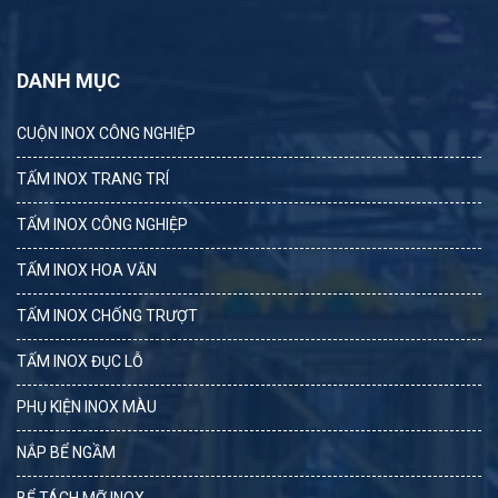
DANH MỤC
CUỘN INOX CÔNG NGHIỆP
TẤM INOX TRANG TRÍ
TẤM INOX CÔNG NGHIỆP
TẤM INOX HOA VĂN
TẤM INOX CHỐNG TRƯỢT
TẤM INOX ĐỤC LỖ
PHỤ KIỆN INOX MÀU
NẮP BỂ NGẦM
BỂ TÁCH MỠ INOX