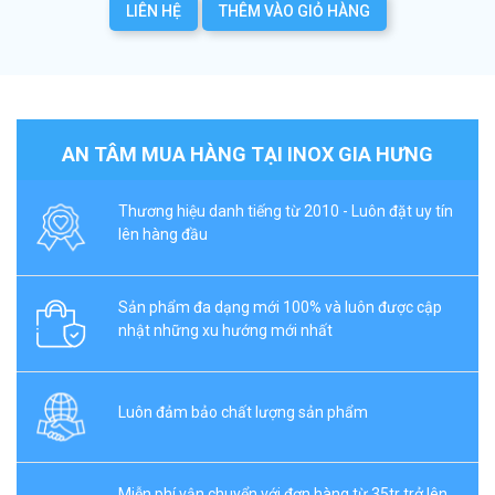
LIÊN HỆ
THÊM VÀO GIỎ HÀNG
AN TÂM MUA HÀNG TẠI INOX GIA HƯNG
Thương hiệu danh tiếng từ 2010 - Luôn đặt uy tín
lên hàng đầu
Sản phẩm đa dạng mới 100% và luôn được cập
nhật những xu hướng mới nhất
Luôn đảm bảo chất lượng sản phẩm
Miễn phí vận chuyển với đơn hàng từ 35tr trở lên