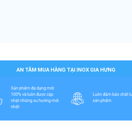
AN TÂM MUA HÀNG TẠI INOX GIA HƯNG
Sản phẩm đa dạng mới
100% và luôn được cập
Luôn đảm bảo chất l
nhật những xu hướng mới
sản phẩm
nhất