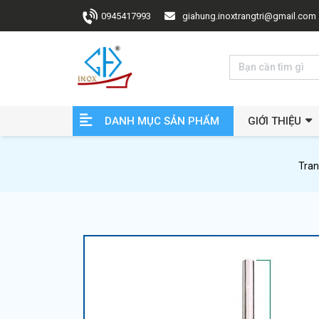
0945417993
giahung.inoxtrangtri@gmail.com
DANH MỤC SẢN PHẨM
GIỚI THIỆU
Tran