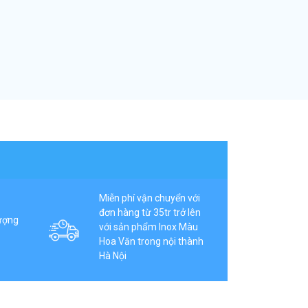
Miễn phí vận chuyển với
đơn hàng từ 35tr trở lên
ượng
với sản phẩm Inox Màu
Hoa Văn trong nội thành
Hà Nội