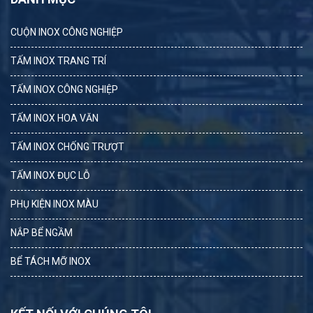
CUỘN INOX CÔNG NGHIỆP
TẤM INOX TRANG TRÍ
TẤM INOX CÔNG NGHIỆP
TẤM INOX HOA VĂN
TẤM INOX CHỐNG TRƯỢT
TẤM INOX ĐỤC LỖ
PHỤ KIỆN INOX MÀU
NẮP BỂ NGẦM
BỂ TÁCH MỠ INOX