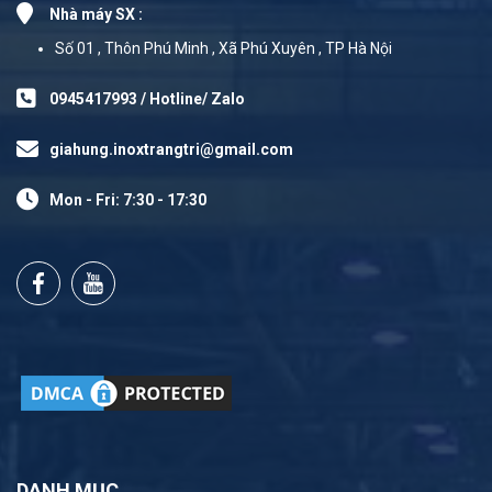
Nhà máy SX :
Số 01 , Thôn Phú Minh , Xã Phú Xuyên , TP Hà Nội
0945417993 / Hotline/ Zalo
giahung.inoxtrangtri@gmail.com
Mon - Fri: 7:30 - 17:30
DANH MỤC