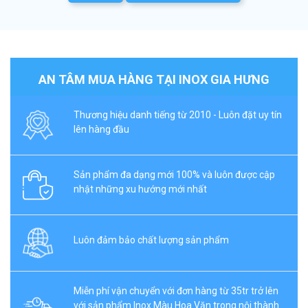
AN TÂM MUA HÀNG TẠI INOX GIA HƯNG
Thương hiệu danh tiếng từ 2010 - Luôn đặt uy tín
lên hàng đầu
Sản phẩm đa dạng mới 100% và luôn được cập
nhật những xu hướng mới nhất
Luôn đảm bảo chất lượng sản phẩm
Miễn phí vận chuyển với đơn hàng từ 35tr trở lên
với sản phẩm Inox Màu Hoa Văn trong nội thành