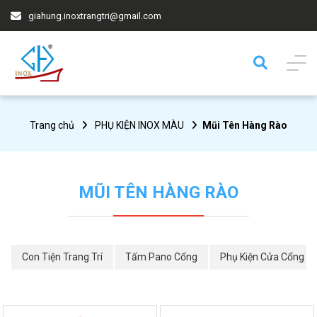
giahung.inoxtrangtri@gmail.com
Trang chủ
PHỤ KIỆN INOX MÀU
Mũi Tên Hàng Rào
MŨI TÊN HÀNG RÀO
Con Tiện Trang Trí
Tấm Pano Cổng
Phụ Kiện Cửa Cổng