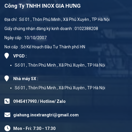
Công Ty TNHH INOX GIA HƯNG
Địa chỉ : Số 01 , Thôn Phú Minh , Xã Phú Xuyên , TP Hà Nội
Giấy chứng nhận đăng ký kinh doanh : 0102388208
Ngày cấp : 10/10/2007
Nơi cấp : Sở Kế Hoạch Đầu Tư Thành phố HN
VPGD :
Số 01 , Thôn Phú Minh , Xã Phú Xuyên , TP Hà Nội
Nhà máy SX :
Số 01 , Thôn Phú Minh , Xã Phú Xuyên , TP Hà Nội
0945417993 / Hotline/ Zalo
giahung.inoxtrangtri@gmail.com
Mon - Fri: 7:30 - 17:30