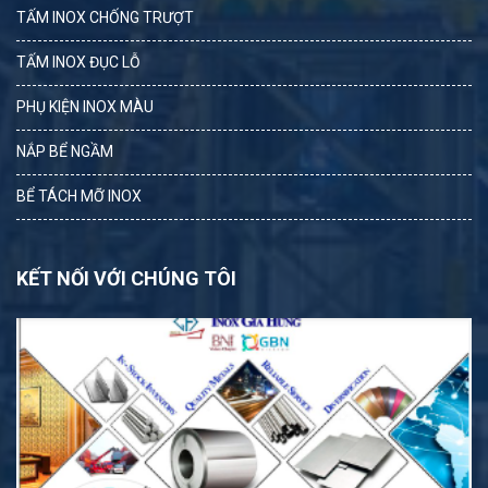
TẤM INOX CHỐNG TRƯỢT
TẤM INOX ĐỤC LỖ
PHỤ KIỆN INOX MÀU
NẮP BỂ NGẦM
BỂ TÁCH MỠ INOX
KẾT NỐI VỚI CHÚNG TÔI