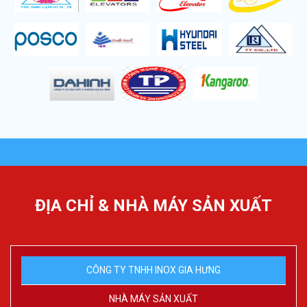
ĐỊA CHỈ & NHÀ MÁY SẢN XUẤT
CÔNG TY TNHH INOX GIA HƯNG
NHÀ MÁY SẢN XUẤT