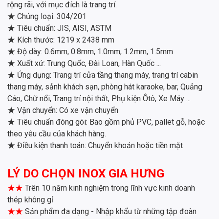
rộng rãi, với mục đích là trang trí.
★
Chủng loại: 304/201
★
Tiêu chuẩn: JIS, AISI, ASTM
★
Kích thước: 1219 x 2438 mm
★
Độ dày: 0.6mm, 0.8mm, 1.0mm, 1.2mm, 1.5mm
★
Xuất xứ: Trung Quốc, Đài Loan, Hàn Quốc ...
★
Ứng dụng: Trang trí cửa tầng thang máy, trang trí cabin
thang máy, sảnh khách sạn, phòng hát karaoke, bar, Quảng
Cáo, Chữ nổi, Trang trí nội thất, Phụ kiện Ôtô, Xe Máy ...
★
Vận chuyển: Có xe vận chuyển
★
Tiêu chuẩn đóng gói: Bao gồm phủ PVC, pallet gỗ, hoặc
theo yêu cầu của khách hàng.
★
Điều kiện thanh toán: Chuyển khoản hoặc tiền mặt
LÝ DO CHỌN INOX GIA HƯNG
★★
Trên 10 năm kinh nghiệm trong lĩnh vực kinh doanh
thép không gỉ
★★
Sản phẩm đa dạng - Nhập khẩu từ những tập đoàn