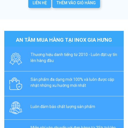
LIÊN HỆ
THÊM VÀO GIỎ HÀNG
AN TÂM MUA HÀNG TẠI INOX GIA HƯNG
Thương hiệu danh tiếng từ 2010 - Luôn đặt uy tín
lên hàng đầu
Sản phẩm đa dạng mới 100% và luôn được cập
nhật những xu hướng mới nhất
Luôn đảm bảo chất lượng sản phẩm
Miễn phí vận chuyển với đơn hàng từ 35tr trở lên