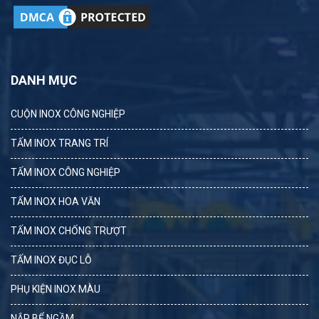
DANH MỤC
CUỘN INOX CÔNG NGHIỆP
TẤM INOX TRANG TRÍ
TẤM INOX CÔNG NGHIỆP
TẤM INOX HOA VĂN
TẤM INOX CHỐNG TRƯỢT
TẤM INOX ĐỤC LỖ
PHỤ KIỆN INOX MÀU
NẮP BỂ NGẦM