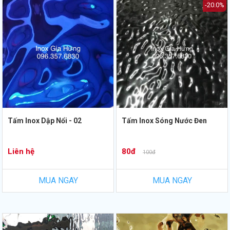
-20.0%
Tấm Inox Dập Nổi - 02
Tấm Inox Sóng Nước Đen
Liên hệ
80đ
100đ
MUA NGAY
MUA NGAY