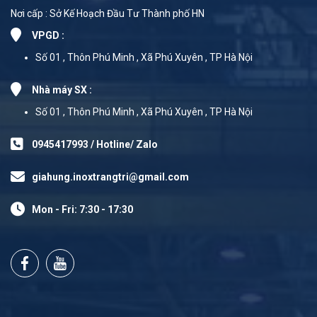
Nơi cấp : Sở Kế Hoạch Đầu Tư Thành phố HN
VPGD :
Số 01 , Thôn Phú Minh , Xã Phú Xuyên , TP Hà Nội
Nhà máy SX :
Số 01 , Thôn Phú Minh , Xã Phú Xuyên , TP Hà Nội
0945417993 / Hotline/ Zalo
giahung.inoxtrangtri@gmail.com
Mon - Fri: 7:30 - 17:30