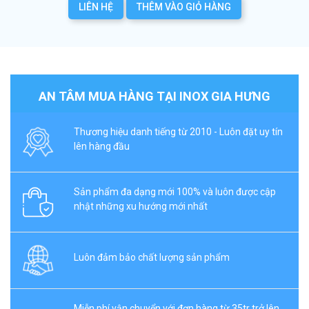
LIÊN HỆ
THÊM VÀO GIỎ HÀNG
AN TÂM MUA HÀNG TẠI INOX GIA HƯNG
Thương hiệu danh tiếng từ 2010 - Luôn đặt uy tín
lên hàng đầu
Sản phẩm đa dạng mới 100% và luôn được cập
nhật những xu hướng mới nhất
Luôn đảm bảo chất lượng sản phẩm
Miễn phí vận chuyển với đơn hàng từ 35tr trở lên