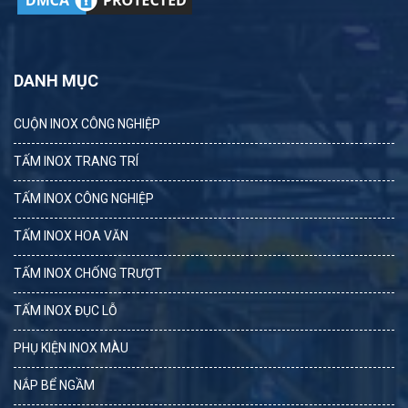
DANH MỤC
CUỘN INOX CÔNG NGHIỆP
TẤM INOX TRANG TRÍ
TẤM INOX CÔNG NGHIỆP
TẤM INOX HOA VĂN
TẤM INOX CHỐNG TRƯỢT
TẤM INOX ĐỤC LỖ
PHỤ KIỆN INOX MÀU
NẮP BỂ NGẦM