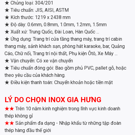
★
Chủng loại: 304/201
★
Tiêu chuẩn: JIS, AISI, ASTM
★
Kích thước: 1219 x 2438 mm
★
Độ dày: 0.6mm, 0.8mm, 1.0mm, 1.2mm, 1.5mm
★
Xuất xứ: Trung Quốc, Đài Loan, Hàn Quốc ...
★
Ứng dụng: Trang trí cửa tầng thang máy, trang trí cabin
thang máy, sảnh khách sạn, phòng hát karaoke, bar, Quảng
Cáo, Chữ nổi, Trang trí nội thất, Phụ kiện Ôtô, Xe Máy ...
★
Vận chuyển: Có xe vận chuyển
★
Tiêu chuẩn đóng gói: Bao gồm phủ PVC, pallet gỗ, hoặc
theo yêu cầu của khách hàng.
★
Điều kiện thanh toán: Chuyển khoản hoặc tiền mặt
LÝ DO CHỌN INOX GIA HƯNG
★★
Trên 10 năm kinh nghiệm trong lĩnh vực kinh doanh
thép không gỉ
★★
Sản phẩm đa dạng - Nhập khẩu từ những tập đoàn
thép hàng đầu thế giới