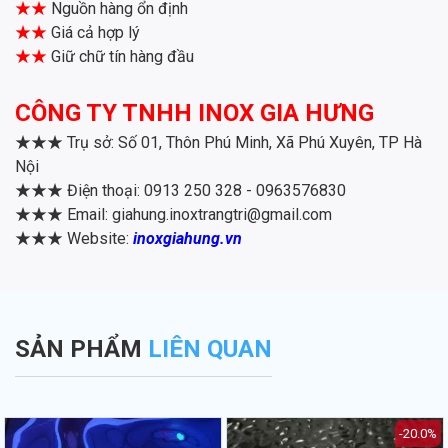
★★
Nguồn hàng ổn định
★★
Giá cả hợp lý
★★
Giữ chữ tín hàng đầu
CÔNG TY TNHH INOX GIA HƯNG
★★★
Trụ sở: Số 01, Thôn Phú Minh, Xã Phú Xuyên, TP Hà
Nội
★★★
Điện thoại: 0913 250 328 - 0963576830
★★★
Email: giahung.inoxtrangtri@gmail.com
★★★
Website:
inoxgiahung.vn
SẢN PHẨM
LIÊN QUAN
-20.0%