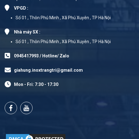
VPGD :
Số 01 , Thôn Phú Minh , Xã Phú Xuyên , TP Hà Nội
Nhà máy SX :
Số 01 , Thôn Phú Minh , Xã Phú Xuyên , TP Hà Nội
0945417993 / Hotline/ Zalo
giahung.inoxtrangtri@gmail.com
Mon - Fri: 7:30 - 17:30