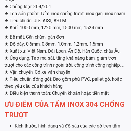
★
Chủng loại: 304/201
★
Tên sản phẩm: Tấm inox chống trượt, inox gân, inox nhám
★
Tiêu chuẩn: JIS, AISI, ASTM
★
Khổ:
1000 mm, 1220 mm, 1500 mm, 1524 mm
★
Bề mặt:
Gân chùm, gân đơn
★
Độ dày: 0.6mm, 0.8mm, 1.0mm, 1.2mm, 1.5mm
★
Xuất xứ:
Việt Nam, Đài Loan, Ấn Độ, Hàn Quốc, châu Âu.
★
Ứng dụng:
Tạo ma sát, tăng khả năng bám, giảm trơn
trượt cho các công trình ngoài trời, công trình công nghiệp,…
★
Vận chuyển: Có xe vận chuyển
★
Tiêu chuẩn đóng gói: Bao gồm phủ PVC, pallet gỗ, hoặc
theo yêu cầu của khách hàng.
★
Điều kiện thanh toán: Chuyển khoản hoặc tiền mặt
ƯU ĐIỂM CỦA TẤM INOX 304 CHỐNG
TRƯỢT
Kích thước, hình dạng và độ sâu của các gờ trên tấm