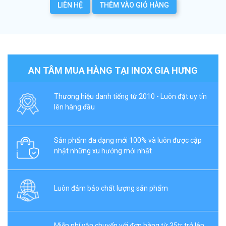
LIÊN HỆ
THÊM VÀO GIỎ HÀNG
AN TÂM MUA HÀNG TẠI INOX GIA HƯNG
Thương hiệu danh tiếng từ 2010 - Luôn đặt uy tín
lên hàng đầu
Sản phẩm đa dạng mới 100% và luôn được cập
nhật những xu hướng mới nhất
Luôn đảm bảo chất lượng sản phẩm
Miễn phí vận chuyển với đơn hàng từ 35tr trở lên