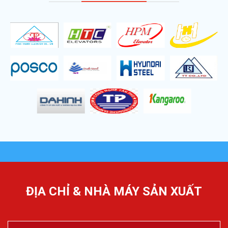
ĐỊA CHỈ & NHÀ MÁY SẢN XUẤT