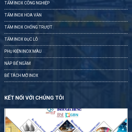
TẤM INOX CÔNG NGHIỆP
TẤM INOX HOA VĂN
TẤM INOX CHỐNG TRƯỢT
TẤM INOX ĐỤC LỖ
PHỤ KIỆN INOX MÀU
NẮP BỂ NGẦM
BỂ TÁCH MỠ INOX
KẾT NỐI VỚI CHÚNG TÔI