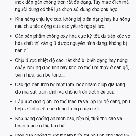
inox dập gân chống trơn rất đa dạng. Tùy mục đích mà
người dùng có thể lựa chọn sử dụng cho phù hợp.
Khả năng chịu lực cao, không bị biến dạng hay hư hỏng
nếu chịu tác động của các yếu tố ngoại lực.
Các sản phẩm chống oxy hóa cực kỳ tốt, dù tiếp xúc với
hóa chất thì vẫn giữ được nguyên hình dạng, không bị
han gỉ.
Chịu được nhiệt độ cao, rất khó bị biến dạng hay nóng
chảy. Những đặc tính này khó có thể tìm thấy ở sàn gỗ,
sàn nhựa, sàn bê tông,…
Các gờ, gân trên bề mặt tấm inox nhám giúp gia tăng
độ ma sát, bám dính và chống trơn trợt hiệu quả.
Lắp đặt đơn giản, có thể tháo ra và lắp lại dễ dàng, phù
hợp với nhu cầu sử dụng trong nhiều nơi.
Khả năng chống ăn mòn cao, bền bỉ, tuổi thọ cao và
hoàn toàn có thể tái chế.
Inox gân chống trượt ít bám bẩn, thuận tiện cho việc vệ