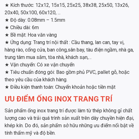
★ Kích thước: 12x12, 15x15, 25x25, 38x38, 25x50, 13x26,
20x40, 50x100, 60x120, ...
★ Độ dày: 0.08mm – 1.5mm
★ Chiều dài: 6m
★ Bề mặt: Hoa văn vàng
★ Ứng dụng: Trang trí nội thất : Cầu thang, lan can, tay vị,
hàng rào, cổng cửa, ban công,sân bay, tàu điện ngầm, nhà ga,
trung tâm mua sắm, tòa nhà, khách sạn,…
★ Vận chuyển: Có xe vận chuyển
★ Tiêu chuẩn đóng gói: Bao gồm phủ PVC, pallet gỗ, hoặc
theo yêu cầu của khách hàng.
★ Điều kiện thanh toán: Chuyển khoản hoặc tiền mặt
ƯU ĐIỂM ỐNG INOX TRANG TRÍ
Sản phẩm ống inox trang trí được làm từ thép không gỉ chất
lượng cao và trải quá trình sản xuất trên dây chuyền hiện đại,
khép kín. Do đó, sản phẩm sở hữu những ưu điểm nổi bật về
tính thẩm mỹ và độ bền.