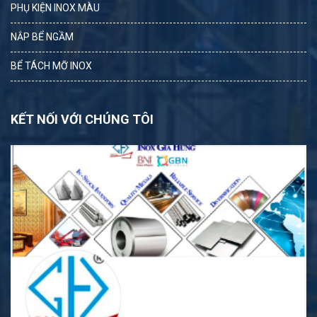
PHỤ KIỆN INOX MÀU
NẮP BỂ NGẦM
BỂ TÁCH MỠ INOX
KẾT NỐI VỚI CHÚNG TÔI