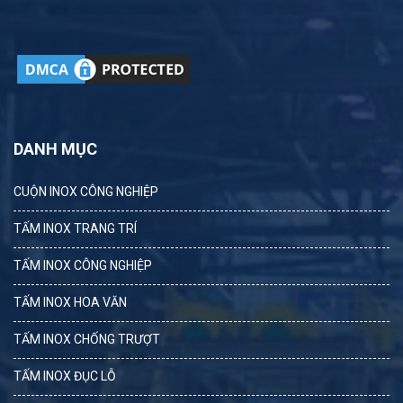
DANH MỤC
CUỘN INOX CÔNG NGHIỆP
TẤM INOX TRANG TRÍ
TẤM INOX CÔNG NGHIỆP
TẤM INOX HOA VĂN
TẤM INOX CHỐNG TRƯỢT
TẤM INOX ĐỤC LỖ