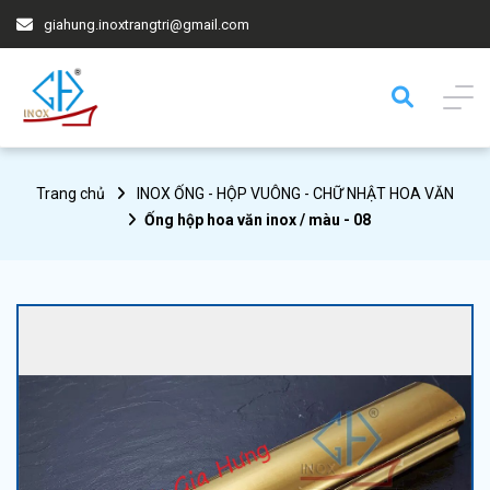
giahung.inoxtrangtri@gmail.com
Trang chủ
INOX ỐNG - HỘP VUÔNG - CHỮ NHẬT HOA VĂN
Ống hộp hoa văn inox / màu - 08