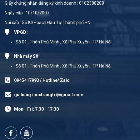
Giấy chứng nhận đăng ký kinh doanh : 0102388208
Ngày cấp : 10/10/2007
Nơi cấp : Sở Kế Hoạch Đầu Tư Thành phố HN
VPGD :
Số 01 , Thôn Phú Minh , Xã Phú Xuyên , TP Hà Nội
Nhà máy SX :
Số 01 , Thôn Phú Minh , Xã Phú Xuyên , TP Hà Nội
0945417993 / Hotline/ Zalo
giahung.inoxtrangtri@gmail.com
Mon - Fri: 7:30 - 17:30