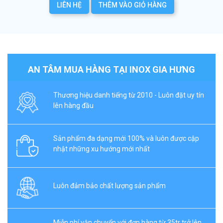
LIÊN HỆ
THÊM VÀO GIỎ HÀNG
AN TÂM MUA HÀNG TẠI INOX GIA HƯNG
Thương hiệu danh tiếng từ 2010 - Luôn đặt uy tín
lên hàng đầu
Sản phẩm đa dạng mới 100% và luôn được cập
nhật những xu hướng mới nhất
Luôn đảm bảo chất lượng sản phẩm
Miễn phí vận chuyển với đơn hàng từ 35tr trở lên