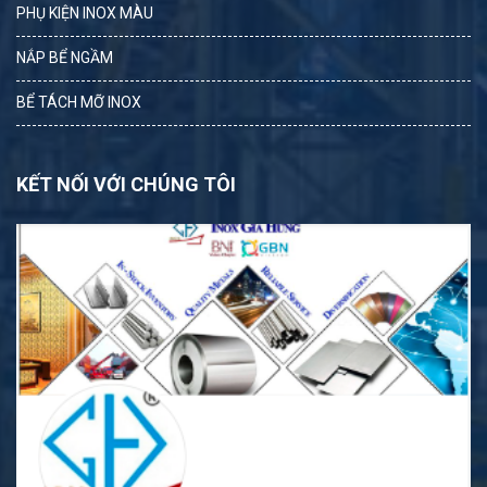
PHỤ KIỆN INOX MÀU
NẮP BỂ NGẦM
BỂ TÁCH MỠ INOX
KẾT NỐI VỚI CHÚNG TÔI