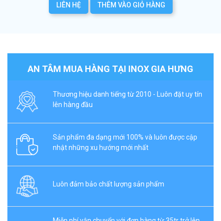
LIÊN HỆ
THÊM VÀO GIỎ HÀNG
AN TÂM MUA HÀNG TẠI INOX GIA HƯNG
Thương hiệu danh tiếng từ 2010 - Luôn đặt uy tín
lên hàng đầu
Sản phẩm đa dạng mới 100% và luôn được cập
nhật những xu hướng mới nhất
Luôn đảm bảo chất lượng sản phẩm
Miễn phí vận chuyển với đơn hàng từ 35tr trở lên