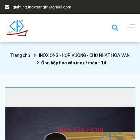
giahung.inoxtrangtri@gmail.com
Trang chủ
INOX ỐNG - HỘP VUÔNG - CHỮ NHẬT HOA VĂN
Ống hộp hoa văn inox / màu - 14