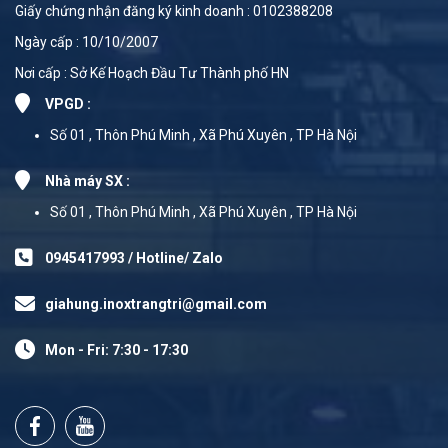
Giấy chứng nhận đăng ký kinh doanh : 0102388208
Ngày cấp : 10/10/2007
Nơi cấp : Sở Kế Hoạch Đầu Tư Thành phố HN
VPGD :
Số 01 , Thôn Phú Minh , Xã Phú Xuyên , TP Hà Nội
Nhà máy SX :
Số 01 , Thôn Phú Minh , Xã Phú Xuyên , TP Hà Nội
0945417993 / Hotline/ Zalo
giahung.inoxtrangtri@gmail.com
Mon - Fri: 7:30 - 17:30