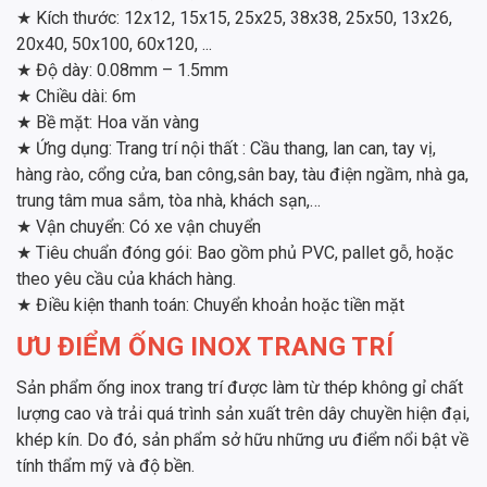
★ Kích thước: 12x12, 15x15, 25x25, 38x38, 25x50, 13x26,
20x40, 50x100, 60x120, ...
★ Độ dày: 0.08mm – 1.5mm
★ Chiều dài: 6m
★ Bề mặt: Hoa văn vàng
★ Ứng dụng: Trang trí nội thất : Cầu thang, lan can, tay vị,
hàng rào, cổng cửa, ban công,sân bay, tàu điện ngầm, nhà ga,
trung tâm mua sắm, tòa nhà, khách sạn,…
★ Vận chuyển: Có xe vận chuyển
★ Tiêu chuẩn đóng gói: Bao gồm phủ PVC, pallet gỗ, hoặc
theo yêu cầu của khách hàng.
★ Điều kiện thanh toán: Chuyển khoản hoặc tiền mặt
ƯU ĐIỂM ỐNG INOX TRANG TRÍ
Sản phẩm ống inox trang trí được làm từ thép không gỉ chất
lượng cao và trải quá trình sản xuất trên dây chuyền hiện đại,
khép kín. Do đó, sản phẩm sở hữu những ưu điểm nổi bật về
tính thẩm mỹ và độ bền.