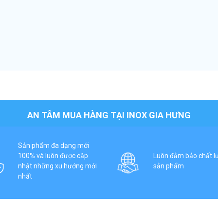
AN TÂM MUA HÀNG TẠI INOX GIA HƯNG
Sản phẩm đa dạng mới
100% và luôn được cập
Luôn đảm bảo chất l
nhật những xu hướng mới
sản phẩm
nhất