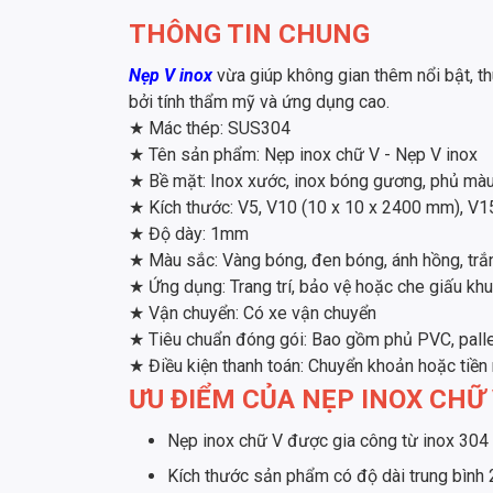
THÔNG TIN CHUNG
Nẹp V inox
vừa giúp không gian thêm nổi bật, th
bởi tính thẩm mỹ và ứng dụng cao.
★
Mác thép: SUS304
★
Tên sản phẩm: Nẹp inox chữ V - Nẹp V inox
★
Bề mặt: Inox xước, inox bóng gương, phủ mà
★
Kích thước: V5, V10 (10 x 10 x 2400 mm), V15
★
Độ dày: 1mm
★
Màu sắc: Vàng bóng, đen bóng, ánh hồng, trắ
★
Ứng dụng: Trang trí, bảo vệ hoặc che giấu khu
★
Vận chuyển: Có xe vận chuyển
★
Tiêu chuẩn đóng gói: Bao gồm phủ PVC, palle
★
Điều kiện thanh toán: Chuyển khoản hoặc tiền
ƯU ĐIỂM CỦA NẸP INOX CHỮ
Nẹp inox chữ V được gia công từ inox 304 m
Kích thước sản phẩm có độ dài trung bì