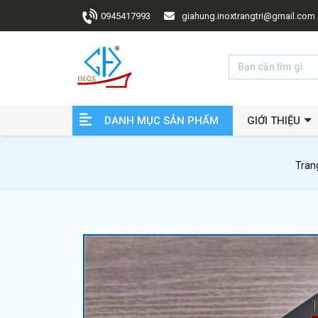
0945417993
giahung.inoxtrangtri@gmail.com
DANH MỤC SẢN PHẨM
GIỚI THIỆU
Tran