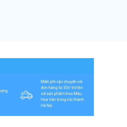
Miễn phí vận chuyển với
đơn hàng từ 35tr trở lên
ượng
với sản phẩm Inox Màu
Hoa Văn trong nội thành
Hà Nội