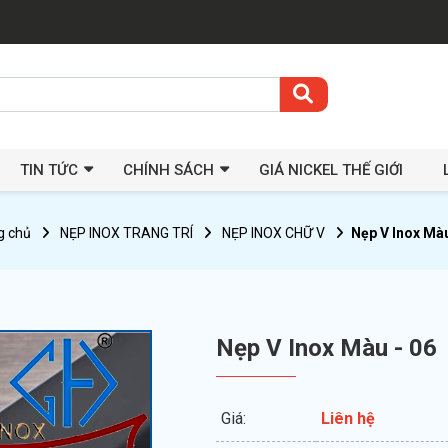
TIN TỨC
CHÍNH SÁCH
GIÁ NICKEL THẾ GIỚI
g chủ
NẸP INOX TRANG TRÍ
NẸP INOX CHỮ V
Nẹp V Inox Màu
Nẹp V Inox Màu - 06
Giá:
Liên hệ