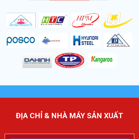
ĐỊA CHỈ & NHÀ MÁY SẢN XUẤT