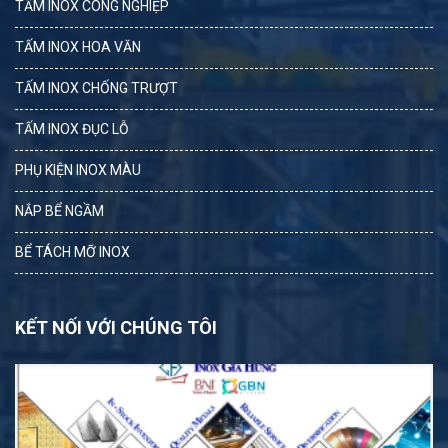
TẤM INOX CÔNG NGHIỆP
TẤM INOX HOA VĂN
TẤM INOX CHỐNG TRƯỢT
TẤM INOX ĐỤC LỖ
PHỤ KIỆN INOX MÀU
NẮP BỂ NGẦM
BỂ TÁCH MỠ INOX
KẾT NỐI VỚI CHÚNG TÔI