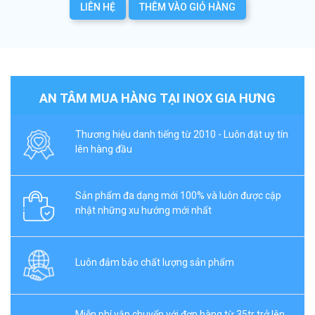
LIÊN HỆ
THÊM VÀO GIỎ HÀNG
AN TÂM MUA HÀNG TẠI INOX GIA HƯNG
Thương hiệu danh tiếng từ 2010 - Luôn đặt uy tín
lên hàng đầu
Sản phẩm đa dạng mới 100% và luôn được cập
nhật những xu hướng mới nhất
Luôn đảm bảo chất lượng sản phẩm
Miễn phí vận chuyển với đơn hàng từ 35tr trở lên