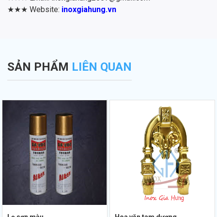
★★★ Website:
inoxgiahung.vn
SẢN PHẨM
LIÊN QUAN
Lọ sơn màu
Hoa văn tam dương