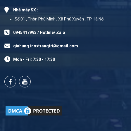
Nhà máy SX :
Số 01 , Thôn Phú Minh , Xã Phú Xuyên , TP Hà Nội
0945417993 / Hotline/ Zalo
giahung.inoxtrangtri@gmail.com
Mon - Fri: 7:30 - 17:30