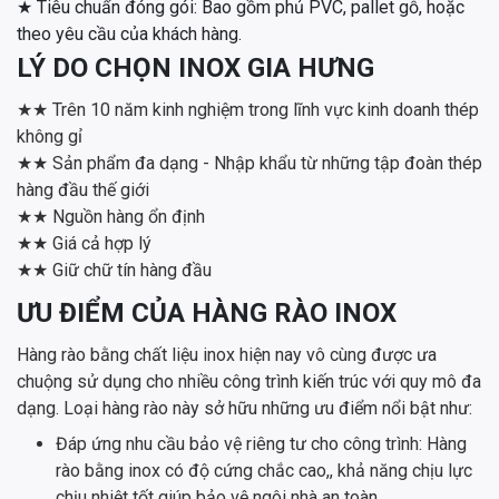
★ Tiêu chuẩn đóng gói: Bao gồm phủ PVC, pallet gỗ, hoặc
theo yêu cầu của khách hàng.
LÝ DO CHỌN INOX GIA HƯNG
★★ Trên 10 năm kinh nghiệm trong lĩnh vực kinh doanh thép
không gỉ
★★ Sản phẩm đa dạng - Nhập khẩu từ những tập đoàn thép
hàng đầu thế giới
★★ Nguồn hàng ổn định
★★ Giá cả hợp lý
★★ Giữ chữ tín hàng đầu
ƯU ĐIỂM CỦA HÀNG RÀO INOX
Hàng rào bằng chất liệu inox hiện nay vô cùng được ưa
chuộng sử dụng cho nhiều công trình kiến trúc với quy mô đa
dạng. Loại hàng rào này sở hữu những ưu điểm nổi bật như:
Đáp ứng nhu cầu bảo vệ riêng tư cho công trình: Hàng
rào bằng inox có độ cứng chắc cao,, khả năng chịu lực
chịu nhiệt tốt giúp bảo vệ ngôi nhà an toàn.