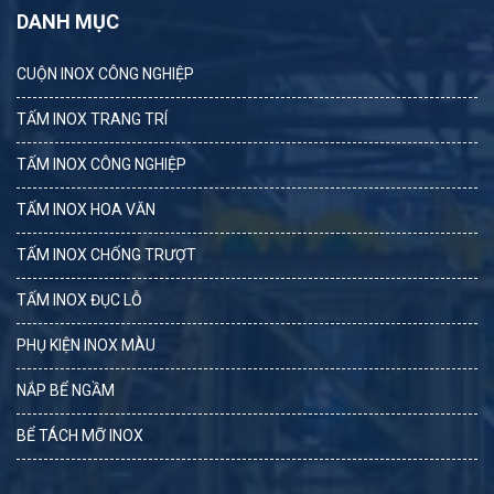
DANH MỤC
CUỘN INOX CÔNG NGHIỆP
TẤM INOX TRANG TRÍ
TẤM INOX CÔNG NGHIỆP
TẤM INOX HOA VĂN
TẤM INOX CHỐNG TRƯỢT
TẤM INOX ĐỤC LỖ
PHỤ KIỆN INOX MÀU
NẮP BỂ NGẦM
BỂ TÁCH MỠ INOX